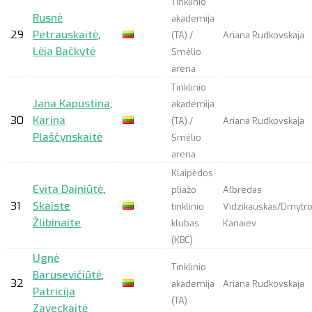
Tinklinio
Rusnė
akademija
29
Petrauskaitė
,
(TA) /
Ariana Rudkovskaja
Lėja Bačkytė
Smėlio
arena
Tinklinio
Jana Kapustina
,
akademija
30
Karina
(TA) /
Ariana Rudkovskaja
Plaščynskaitė
Smėlio
arena
Klaipėdos
Evita Dainiūtė
,
pliažo
Albredas
31
Skaiste
tinklinio
Vidzikauskas/Dmytr
Žlibinaite
klubas
Kanaiev
(KBC)
Ugnė
Tinklinio
Barusevičiūtė
,
32
akademija
Ariana Rudkovskaja
Patricija
(TA)
Zaveckaitė