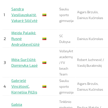
Sandra
Šiauliu
Aigars Birzulis,
1
Vasiliauskaitė
,
sporto
Dainius Kučinskas
Vakarė Siličytė
gimnazija
Meida Palaikė
,
SC
2
Rusnė
Dainius Kučinskas
Dubysa
Andruškevičiūtė
VolleyArt
academy
Mėja Gurčiūtė
,
Robert Juchnevič /
3
/ FV
Dominyka Lapė
Vasilij Burakinskij
beach
Team
Gabrielė
Šiauliu
Aigars Birzulis,
4
Vincėlovič
,
sporto
Dainius Kučinskas
Kornelija Pilžis
gimnazija
Tinklinio
Gabija
mokymo
Paulius Matulis /