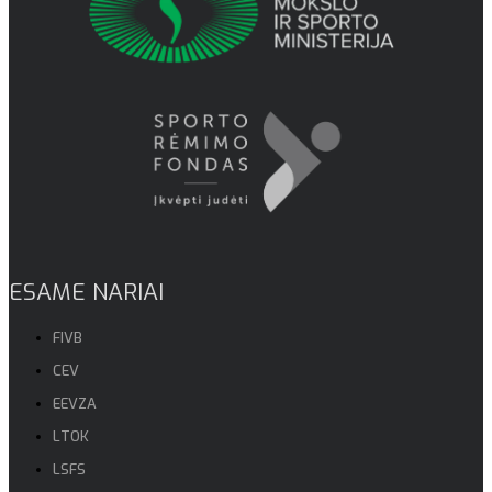
ESAME NARIAI
FIVB
CEV
EEVZA
LTOK
LSFS