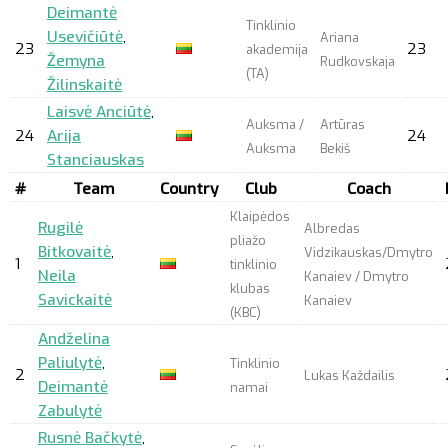
Deimantė
Tinklinio
Usevičiūtė
,
Ariana
23
23
akademija
Žemyna
Rudkovskaja
(TA)
Žilinskaitė
Laisvė Anciūtė
,
Auksma /
Artūras
24
Arija
24
Auksma
Bekiš
Stanciauskas
#
Team
Country
Club
Coach
Klaipėdos
Rugilė
Albredas
pliažo
Bitkovaitė
,
Vidzikauskas/Dmytro
1
tinklinio
Neila
Kanaiev / Dmytro
klubas
Savickaitė
Kanaiev
(KBC)
Andželina
Paliulytė
,
Tinklinio
2
Lukas Každailis
Deimantė
namai
Zabulytė
Rusnė Bačkytė
,