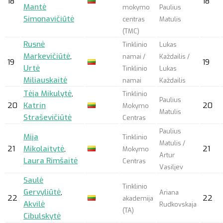
18
18
Mantė
mokymo
Paulius
Simonavičiūtė
centras
Matulis
(TMC)
Rusnė
Tinklinio
Lukas
Markevičiūtė
,
namai /
Každailis /
19
19
Urtė
Tinklinio
Lukas
Miliauskaitė
namai
Každailis
Tėja Mikulytė
,
Tinklinio
Paulius
20
Katrin
20
Mokymo
Matulis
Straševičiūtė
Centras
Paulius
Mija
Tinklinio
Matulis /
21
Mikolaitytė
,
21
Mokymo
Artur
Laura Rimšaitė
Centras
Vasiljev
Saulė
Tinklinio
Gervyliūtė
,
Ariana
22
22
akademija
Akvilė
Rudkovskaja
(TA)
Cibulskytė