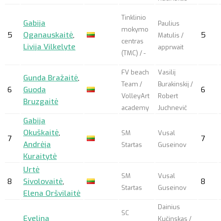
Tinklinio
Gabija
Paulius
mokymo
5
Oganauskaitė
,
5
Matulis /
centras
Livija Vilkelyte
apprwait
(TMC) / -
FV beach
Vasilij
Gunda Bražaitė
,
Team /
Burakinskij /
6
Guoda
6
VolleyArt
Robert
Bruzgaitė
academy
Juchnevič
Gabija
Okuškaitė
,
SM
Vusal
7
7
Andrėja
Startas
Guseinov
Kuraitytė
Urtė
SM
Vusal
8
Sivolovaitė
,
8
Startas
Guseinov
Elena Oršvilaitė
Dainius
SC
Evelina
Kučinskas /