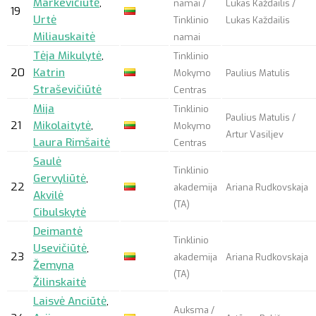
Markevičiūtė
,
namai /
Lukas Každailis /
19
Urtė
Tinklinio
Lukas Každailis
Miliauskaitė
namai
Tėja Mikulytė
,
Tinklinio
20
Katrin
Mokymo
Paulius Matulis
Straševičiūtė
Centras
Mija
Tinklinio
Paulius Matulis /
21
Mikolaitytė
,
Mokymo
Artur Vasiljev
Laura Rimšaitė
Centras
Saulė
Tinklinio
Gervyliūtė
,
22
akademija
Ariana Rudkovskaja
Akvilė
(TA)
Cibulskytė
Deimantė
Tinklinio
Usevičiūtė
,
23
akademija
Ariana Rudkovskaja
Žemyna
(TA)
Žilinskaitė
Laisvė Anciūtė
,
Auksma /