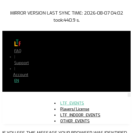
MIRROR VERSION LAST SYNC TIME: 2026-08-07 04:02
took:440.9 s.
FAQ
|
Support
|
Account
EN
LTF_EVENTS
Players/ License
LTF_INDOOR_EVENTS
OTHER_EVENTS
IF YOU SEE THIS MESSAGE YOUR BROWSER WAS IDENTIFIED