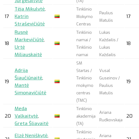
Jurgelaitytė
(TA)
Tėja Mikulytė
,
Tinklinio
Paulius
17
Katrin
17
Mokymo
Matulis
Straševičiūtė
Centras
Rusnė
Tinklinio
Lukas
Markevičiūtė
,
namai /
Každailis /
18
18
Urtė
Tinklinio
Lukas
Miliauskaitė
namai
Každailis
SM
Adrija
Startas /
Vusal
Šiaučiūnaitė
,
Tinklinio
Guseinov /
19
19
Mantė
mokymo
Paulius
Simonavičiūtė
centras
Matulis
(TMC)
Meda
Tinklinio
Ariana
20
Valkaitytė
,
20
akademija
Rudkovskaja
Greta Šliavaitė
(TA)
Tinklinio
Elzė Neniškytė
,
Ariana