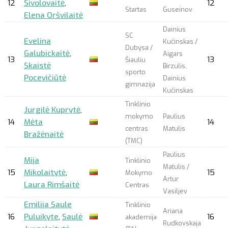
12
Sivolovaitė
,
12
Startas
Guseinov
Elena Oršvilaitė
Dainius
SC
Evelina
Kučinskas /
Dubysa /
Galubickaitė
,
Aigars
13
13
Šiauliu
Skaistė
Birzulis,
sporto
Pocevičiūtė
Dainius
gimnazija
Kučinskas
Tinklinio
Jurgilė Kuprytė
,
mokymo
Paulius
14
Mėta
14
centras
Matulis
Bražėnaitė
(TMC)
Paulius
Mija
Tinklinio
Matulis /
15
Mikolaitytė
,
15
Mokymo
Artur
Laura Rimšaitė
Centras
Vasiljev
Emilija Saule
Tinklinio
Ariana
16
Puluikyte
,
Saulė
16
akademija
Rudkovskaja