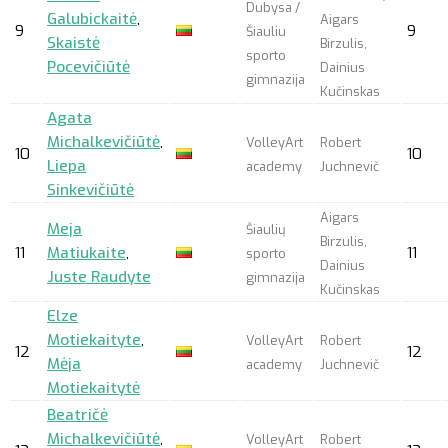
Dubysa /
Galubickaitė
,
Aigars
9
9
Šiauliu
Skaistė
Birzulis,
sporto
Pocevičiūtė
Dainius
gimnazija
Kučinskas
Agata
Michalkevičiūtė
,
VolleyArt
Robert
10
10
Liepa
academy
Juchnevič
Sinkevičiūtė
Aigars
Meja
Šiaulių
Birzulis,
11
Matiukaite
,
11
sporto
Dainius
Juste Raudyte
gimnazija
Kučinskas
Elze
Motiekaityte
,
VolleyArt
Robert
12
12
Mėja
academy
Juchnevič
Motiekaitytė
Beatričė
Michalkevičiūtė
,
VolleyArt
Robert