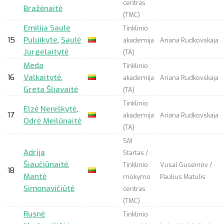
centras
Bražėnaitė
(TMC)
Emilija Saule
Tinklinio
15
Puluikyte
,
Saulė
akademija
Ariana Rudkovskaja
Jurgelaitytė
(TA)
Meda
Tinklinio
16
Valkaitytė
,
akademija
Ariana Rudkovskaja
Greta Šliavaitė
(TA)
Tinklinio
Elzė Neniškytė
,
17
akademija
Ariana Rudkovskaja
Odrė Meilūnaitė
(TA)
SM
Adrija
Startas /
Šiaučiūnaitė
,
Tinklinio
Vusal Guseinov /
18
Mantė
mokymo
Paulius Matulis
Simonavičiūtė
centras
(TMC)
Rusnė
Tinklinio