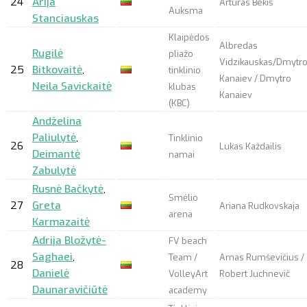
24
Arija
Artūras Bekiš
Auksma
Stanciauskas
Klaipėdos
Albredas
Rugilė
pliažo
Vidzikauskas/Dmytr
25
Bitkovaitė
,
tinklinio
Kanaiev / Dmytro
Neila Savickaitė
klubas
Kanaiev
(KBC)
Andželina
Paliulytė
,
Tinklinio
26
Lukas Každailis
Deimantė
namai
Zabulytė
Rusnė Bačkytė
,
Smėlio
27
Greta
Ariana Rudkovskaja
arena
Karmazaitė
Adrija Bložytė-
FV beach
Saghaei
,
Team /
Arnas Rumševičius /
28
Danielė
VolleyArt
Robert Juchnevič
Daunaravičiūtė
academy