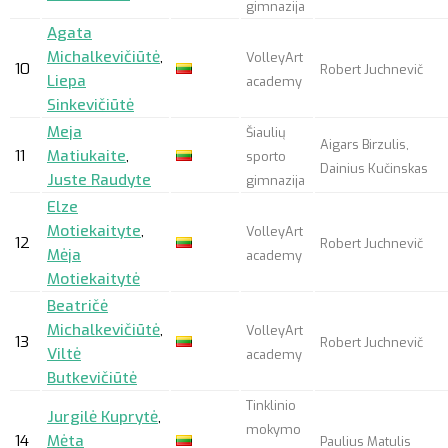
gimnazija
Agata
Michalkevičiūtė
,
VolleyArt
10
Robert Juchnevič
Liepa
academy
Sinkevičiūtė
Meja
Šiaulių
Aigars Birzulis,
11
Matiukaite
,
sporto
Dainius Kučinskas
Juste Raudyte
gimnazija
Elze
Motiekaityte
,
VolleyArt
12
Robert Juchnevič
Mėja
academy
Motiekaitytė
Beatričė
Michalkevičiūtė
,
VolleyArt
13
Robert Juchnevič
Viltė
academy
Butkevičiūtė
Tinklinio
Jurgilė Kuprytė
,
mokymo
14
Mėta
Paulius Matulis