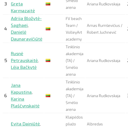
Smėlio
3
Greta
Ariana Rudkovskaja
arena
Karmazaitė
Adrija Bložytė-
FV beach
Saghaei
,
Team /
Arnas Rumševičius /
4
Danielė
VolleyArt
Robert Juchnevič
Daunaravičiūtė
academy
Tinklinio
Rusnė
akademija
5
Petrauskaitė
,
(TA) /
Ariana Rudkovskaja
Lėja Bačkytė
Smėlio
arena
Tinklinio
Jana
akademija
Kapustina
,
6
(TA) /
Ariana Rudkovskaja
Karina
Smėlio
Plaščynskaitė
arena
Klaipėdos
Evita Dainiūtė
,
pliažo
Albredas