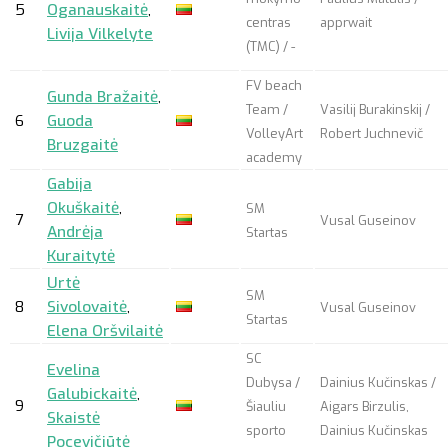
5
Oganauskaitė
,
centras
apprwait
Livija Vilkelyte
(TMC) / -
FV beach
Gunda Bražaitė
,
Team /
Vasilij Burakinskij /
6
Guoda
VolleyArt
Robert Juchnevič
Bruzgaitė
academy
Gabija
Okuškaitė
,
SM
7
Vusal Guseinov
Andrėja
Startas
Kuraitytė
Urtė
SM
8
Sivolovaitė
,
Vusal Guseinov
Startas
Elena Oršvilaitė
SC
Evelina
Dubysa /
Dainius Kučinskas /
Galubickaitė
,
9
Šiauliu
Aigars Birzulis,
Skaistė
sporto
Dainius Kučinskas
Pocevičiūtė