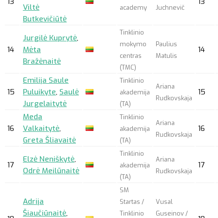
13
13
Viltė
academy
Juchnevič
Butkevičiūtė
Tinklinio
Jurgilė Kuprytė
,
mokymo
Paulius
14
Mėta
14
centras
Matulis
Bražėnaitė
(TMC)
Emilija Saule
Tinklinio
Ariana
15
Puluikyte
,
Saulė
15
akademija
Rudkovskaja
Jurgelaitytė
(TA)
Meda
Tinklinio
Ariana
16
Valkaitytė
,
16
akademija
Rudkovskaja
Greta Šliavaitė
(TA)
Tinklinio
Elzė Neniškytė
,
Ariana
17
17
akademija
Odrė Meilūnaitė
Rudkovskaja
(TA)
SM
Adrija
Startas /
Vusal
Šiaučiūnaitė
,
Tinklinio
Guseinov /