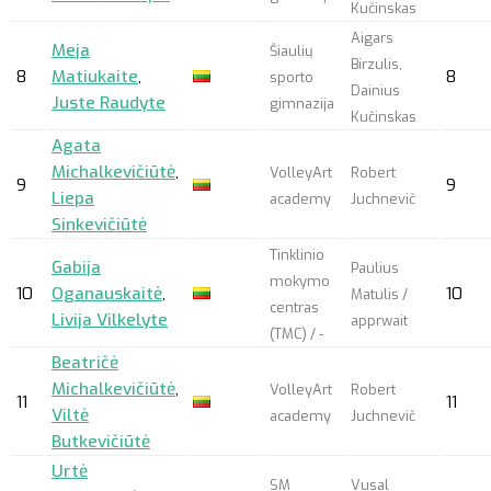
Kučinskas
Aigars
Meja
Šiaulių
Birzulis,
8
Matiukaite
,
8
sporto
Dainius
Juste Raudyte
gimnazija
Kučinskas
Agata
Michalkevičiūtė
,
VolleyArt
Robert
9
9
Liepa
academy
Juchnevič
Sinkevičiūtė
Tinklinio
Gabija
Paulius
mokymo
10
Oganauskaitė
,
10
Matulis /
centras
Livija Vilkelyte
apprwait
(TMC) / -
Beatričė
Michalkevičiūtė
,
VolleyArt
Robert
11
11
Viltė
academy
Juchnevič
Butkevičiūtė
Urtė
SM
Vusal