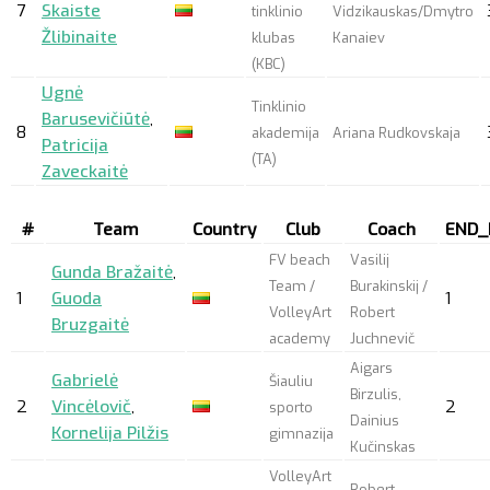
7
Skaiste
tinklinio
Vidzikauskas/Dmytro
Žlibinaite
klubas
Kanaiev
(KBC)
Ugnė
Tinklinio
Barusevičiūtė
,
8
akademija
Ariana Rudkovskaja
Patricija
(TA)
Zaveckaitė
#
Team
Country
Club
Coach
END_
FV beach
Vasilij
Gunda Bražaitė
,
Team /
Burakinskij /
1
Guoda
1
VolleyArt
Robert
Bruzgaitė
academy
Juchnevič
Aigars
Gabrielė
Šiauliu
Birzulis,
2
Vincėlovič
,
2
sporto
Dainius
Kornelija Pilžis
gimnazija
Kučinskas
VolleyArt
Robert