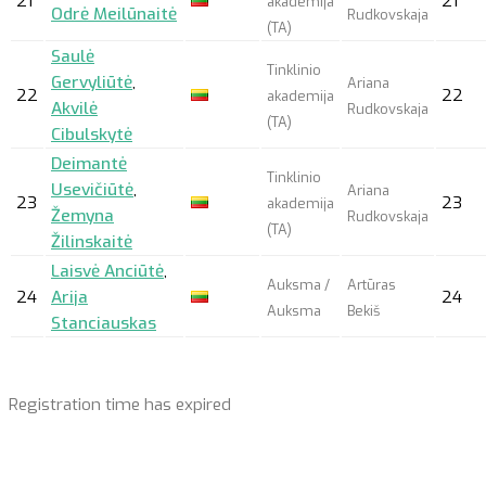
21
21
akademija
Odrė Meilūnaitė
Rudkovskaja
(TA)
Saulė
Tinklinio
Gervyliūtė
,
Ariana
22
22
akademija
Akvilė
Rudkovskaja
(TA)
Cibulskytė
Deimantė
Tinklinio
Usevičiūtė
,
Ariana
23
23
akademija
Žemyna
Rudkovskaja
(TA)
Žilinskaitė
Laisvė Anciūtė
,
Auksma /
Artūras
24
Arija
24
Auksma
Bekiš
Stanciauskas
Registration time has expired