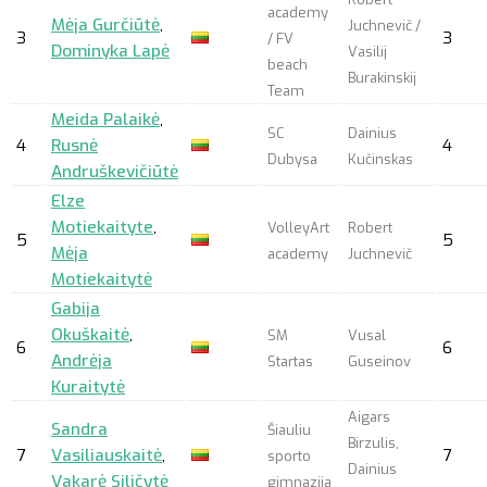
academy
Mėja Gurčiūtė
,
Juchnevič /
3
3
/ FV
Dominyka Lapė
Vasilij
beach
Burakinskij
Team
Meida Palaikė
,
SC
Dainius
4
Rusnė
4
Dubysa
Kučinskas
Andruškevičiūtė
Elze
Motiekaityte
,
VolleyArt
Robert
5
5
Mėja
academy
Juchnevič
Motiekaitytė
Gabija
Okuškaitė
,
SM
Vusal
6
6
Andrėja
Startas
Guseinov
Kuraitytė
Aigars
Sandra
Šiauliu
Birzulis,
7
Vasiliauskaitė
,
7
sporto
Dainius
Vakarė Siličytė
gimnazija