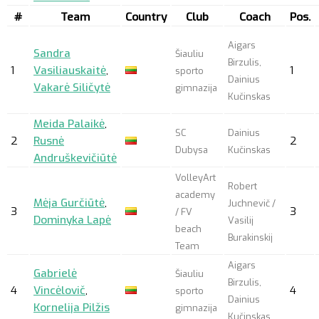
#
Team
Country
Club
Coach
Pos.
Aigars
Sandra
Šiauliu
Birzulis,
1
Vasiliauskaitė
,
1
sporto
Dainius
Vakarė Siličytė
gimnazija
Kučinskas
Meida Palaikė
,
SC
Dainius
2
Rusnė
2
Dubysa
Kučinskas
Andruškevičiūtė
VolleyArt
Robert
academy
Mėja Gurčiūtė
,
Juchnevič /
3
3
/ FV
Dominyka Lapė
Vasilij
beach
Burakinskij
Team
Aigars
Gabrielė
Šiauliu
Birzulis,
4
Vincėlovič
,
4
sporto
Dainius
Kornelija Pilžis
gimnazija
Kučinskas