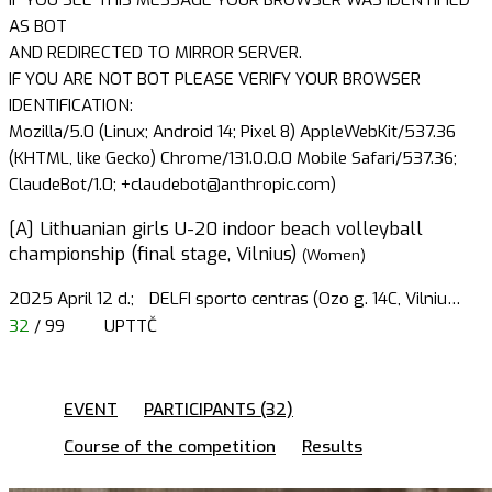
AS BOT
AND REDIRECTED TO MIRROR SERVER.
IF YOU ARE NOT BOT PLEASE VERIFY YOUR BROWSER
IDENTIFICATION:
Mozilla/5.0 (Linux; Android 14; Pixel 8) AppleWebKit/537.36
(KHTML, like Gecko) Chrome/131.0.0.0 Mobile Safari/537.36;
ClaudeBot/1.0; +claudebot@anthropic.com)
[A] Lithuanian girls U-20 indoor beach volleyball
championship (final stage, Vilnius)
(Women)
2025 April 12 d.;
DELFI sporto centras (Ozo g. 14C, Vilniu
…
32
/ 99
UPTTČ
EVENT
PARTICIPANTS (32)
Course of the competition
Results