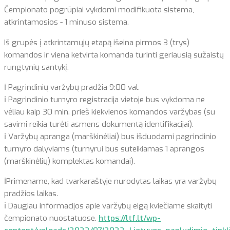
Čempionato pogrūpiai vykdomi modifikuota sistema,
atkrintamosios - 1 minuso sistema.
Iš grupės į atkrintamųjų etapą išeina pirmos 3 (trys)
komandos ir viena ketvirta komanda turinti geriausią sužaistų
rungtynių santykį.
ℹ️ Pagrindinių varžybų pradžia 9:00 val.
ℹ️ Pagrindinio turnyro registracija vietoje bus vykdoma ne
vėliau kaip 30 min. prieš kiekvienos komandos varžybas (su
savimi reikia turėti asmens dokumentą identifikacijai).
ℹ️ Varžybų apranga (marškinėliai) bus išduodami pagrindinio
turnyro dalyviams (turnyrui bus suteikiamas 1 aprangos
(marškinėlių) komplektas komandai).
ℹ️Primename, kad tvarkaraštyje nurodytas laikas yra varžybų
pradžios laikas.
ℹ️ Daugiau informacijos apie varžybų eigą kviečiame skaityti
čempionato nuostatuose.
https://ltf.lt/wp-