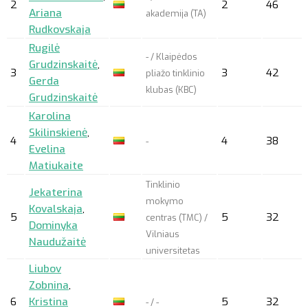
2
2
46
Ariana
akademija (TA)
Rudkovskaja
Rugilė
- / Klaipėdos
Grudzinskaitė
,
3
3
42
pliažo tinklinio
Gerda
klubas (KBC)
Grudzinskaitė
Karolina
Skilinskienė
,
4
4
38
-
Evelina
Matiukaite
Tinklinio
Jekaterina
mokymo
Kovalskaja
,
5
5
32
centras (TMC) /
Dominyka
Vilniaus
Naudužaitė
universitetas
Liubov
Zobnina
,
6
Kristina
5
32
- / -