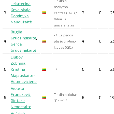
Tinklinio
Jekaterina
mokymo
Kovalskaja
,
3
3
0
2
centras (TMC) /
Dominyka
Vilniaus
Naudužaitė
universitetas
Rugilė
- / Klaipėdos
Grudzinskaitė
,
4
4
0
2
pliažo tinklinio
Gerda
klubas (KBC)
Grudzinskaitė
Liubov
Zobnina
,
5
Kristina
5
0
2
- / -
Majauskaite-
Adomaviciene
Violeta
Franckevič
,
Tinklinio klubas
6
6
0
18
Gintare
"Delta" / -
Nenortaite
Aušrinė