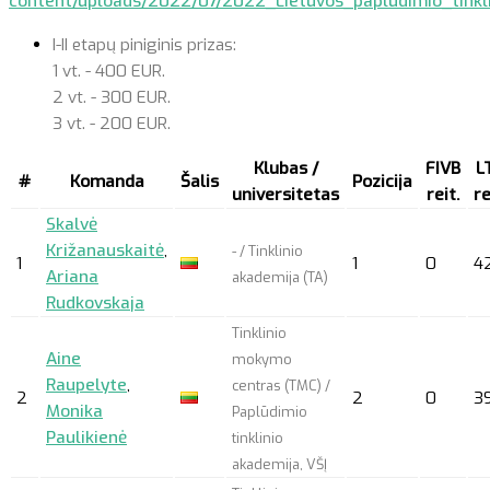
content/uploads/2022/07/2022_Lietuvos_papludimio_tinkl
I-II etapų piniginis prizas:
1 vt. - 400 EUR.
2 vt. - 300 EUR.
3 vt. - 200 EUR.
Klubas /
FIVB
L
#
Komanda
Šalis
Pozicija
universitetas
reit.
re
Skalvė
Križanauskaitė
,
- / Tinklinio
1
1
0
4
Ariana
akademija (TA)
Rudkovskaja
Tinklinio
Aine
mokymo
Raupelyte
,
centras (TMC) /
2
2
0
3
Monika
Paplūdimio
Paulikienė
tinklinio
akademija, VŠĮ