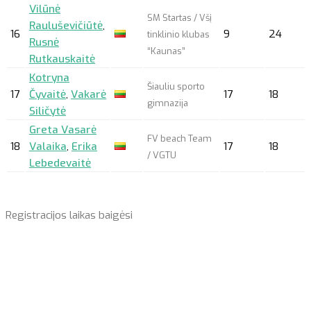
Vilūnė
SM Startas / Všį
Rauluševičiūtė
,
16
9
24
tinklinio klubas
Rusnė
“Kaunas”
Rutkauskaitė
Kotryna
Šiauliu sporto
17
Čyvaitė
,
Vakarė
17
18
gimnazija
Siličytė
Greta Vasarė
FV beach Team
18
Valaika
,
Erika
17
18
/ VGTU
Lebedevaitė
Registracijos laikas baigėsi