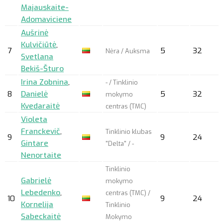
Majauskaite-
Adomaviciene
Aušrinė
Kulvičiūtė
,
7
5
32
Nėra / Auksma
Svetlana
Bekiš-Šturo
Irina Zobnina
,
- / Tinklinio
8
Danielė
5
32
mokymo
Kvedaraitė
centras (TMC)
Violeta
Franckevič
,
Tinklinio klubas
9
9
24
Gintare
"Delta" / -
Nenortaite
Tinklinio
Gabrielė
mokymo
Lebedenko
,
centras (TMC) /
10
9
24
Kornelija
Tinklinio
Sabeckaitė
Mokymo