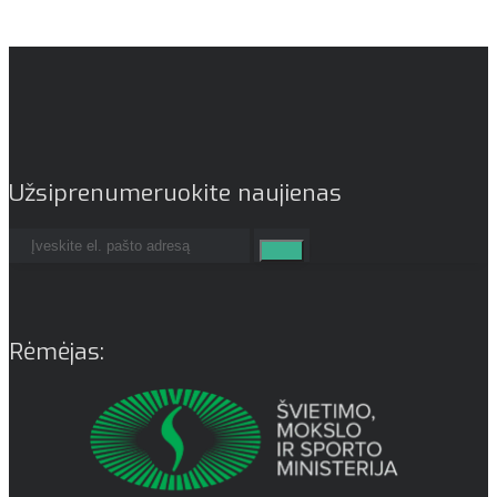
Užsiprenumeruokite naujienas
Rėmėjas: