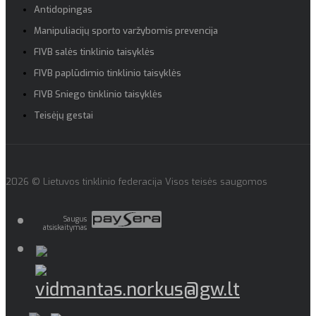
Antidopingas
Manipuliacijų sporto varžybomis prevencija
FIVB salės tinklinio taisyklės
FIVB paplūdimio tinklinio taisyklės
FIVB Sniego tinklinio taisyklės
Teisėjų gestai
2026 © Lietuvos tinklinio federacija Visos teisės saugomos
Saugus
atsiskaitymas