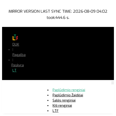
MIRROR VERSION LAST SYNC TIME: 2026-08-09 04:02
took:444.6 s.
DUK
|
Pagalba
|
Paskyra
LT
Paplūdimio renginiai
Paplūdimio Žaidėjai
Salės renginiai
Kiti renginiai
LTF