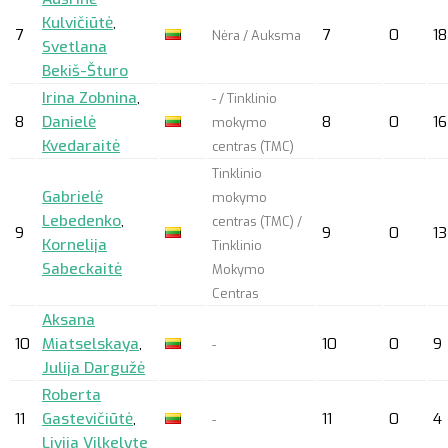
Kulvičiūtė
,
7
7
0
18
Nėra / Auksma
Svetlana
Bekiš-Šturo
Irina Zobnina
,
- / Tinklinio
8
Danielė
8
0
16
mokymo
Kvedaraitė
centras (TMC)
Tinklinio
Gabrielė
mokymo
Lebedenko
,
centras (TMC) /
9
9
0
13
Kornelija
Tinklinio
Sabeckaitė
Mokymo
Centras
Aksana
10
Miatselskaya
,
10
0
9
-
Julija Dargužė
Roberta
11
Gastevičiūtė
,
11
0
4
-
Livija Vilkelyte