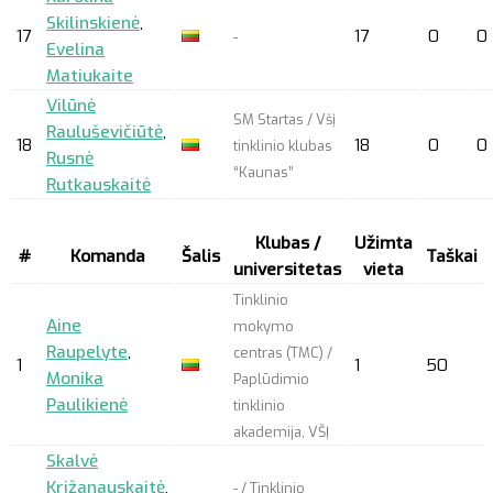
Skilinskienė
,
17
17
0
0
-
Evelina
Matiukaite
Vilūnė
SM Startas / Všį
Rauluševičiūtė
,
18
18
0
0
tinklinio klubas
Rusnė
“Kaunas”
Rutkauskaitė
Klubas /
Užimta
#
Komanda
Šalis
Taškai
universitetas
vieta
Tinklinio
Aine
mokymo
Raupelyte
,
centras (TMC) /
1
1
50
Monika
Paplūdimio
Paulikienė
tinklinio
akademija, VŠĮ
Skalvė
Križanauskaitė
,
- / Tinklinio