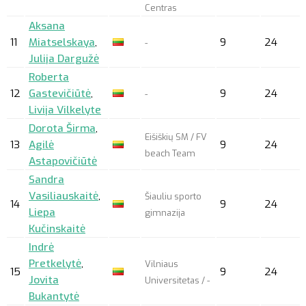
Centras
Aksana
11
Miatselskaya
,
9
24
-
Julija Dargužė
Roberta
12
Gastevičiūtė
,
9
24
-
Livija Vilkelyte
Dorota Širma
,
Eišiškių SM / FV
13
Agilė
9
24
beach Team
Astapovičiūtė
Sandra
Vasiliauskaitė
,
Šiauliu sporto
14
9
24
Liepa
gimnazija
Kučinskaitė
Indrė
Pretkelytė
,
Vilniaus
15
9
24
Jovita
Universitetas / -
Bukantytė