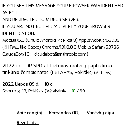
IF YOU SEE THIS MESSAGE YOUR BROWSER WAS IDENTIFIED
AS BOT
AND REDIRECTED TO MIRROR SERVER.
IF YOU ARE NOT BOT PLEASE VERIFY YOUR BROWSER
IDENTIFICATION:
Mozilla/5.0 (Linux; Android 14; Pixel 8) AppleWebKit/537.36
(KHTML, like Gecko) Chrome/131.0.0.0 Mobile Safari/537.36;
ClaudeBot/1.0; +claudebot@anthropic.com)
2022 m. TOP SPORT Lietuvos moterų paplūdimio
tinklinio čempionatas (I ETAPAS, Rokiškis)
(Moterys)
2022 Liepos 09 d. — 10 d.;
Sporto g. 13, Rokiškis (Vėlykalnis)
18
/ 99
Apie renginį
Komandos (18)
Varžybų eiga
Rezultatai