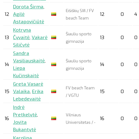
Dorota Širma
,
Eišiškių SM / FV
12
Agilė
12
0
4
beach Team
Astapovičiūtė
Kotryna
Šiauliu sporto
13
Čyvaitė
,
Vakarė
13
0
0
gimnazija
Siličytė
Sandra
Vasiliauskaitė
,
Šiauliu sporto
14
14
0
0
Liepa
gimnazija
Kučinskaitė
Greta Vasarė
FV beach Team
15
Valaika
,
Erika
15
0
0
/ VGTU
Lebedevaitė
Indrė
Pretkelytė
,
Vilniaus
16
16
0
0
Jovita
Universitetas / -
Bukantytė
Karolina