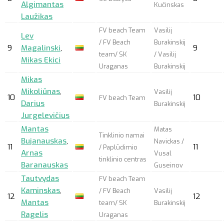
Algimantas
Kučinskas
Laužikas
FV beach Team
Vasilij
Lev
/ FV Beach
Burakinskij
9
Magalinski
,
9
team/ SK
/ Vasilij
Mikas Ekici
Uraganas
Burakinskij
Mikas
Mikoliūnas
,
Vasilij
10
10
FV beach Team
Darius
Burakinskij
Jurgelevičius
Mantas
Matas
Tinklinio namai
Bujanauskas
,
Navickas /
11
11
/ Paplūdimio
Arnas
Vusal
tinklinio centras
Baranauskas
Guseinov
Tautvydas
FV beach Team
Kaminskas
,
/ FV Beach
Vasilij
12
12
Mantas
team/ SK
Burakinskij
Ragelis
Uraganas