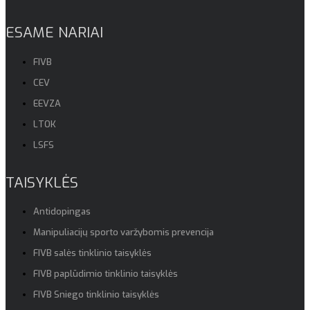
ESAME NARIAI
FIVB
CEV
EEVZA
LTOK
LSFS
TAISYKLĖS
Antidopingas
Manipuliacijų sporto varžybomis prevencija
FIVB salės tinklinio taisyklės
FIVB paplūdimio tinklinio taisyklės
FIVB Sniego tinklinio taisyklės