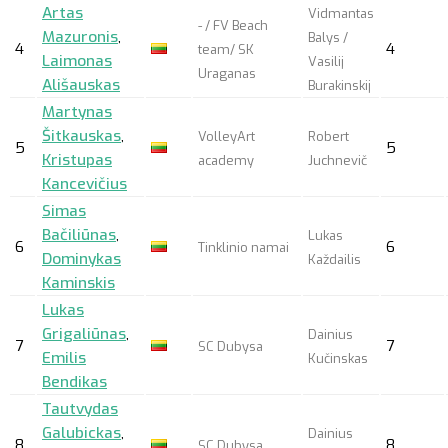
Artas
Vidmantas
- / FV Beach
Mazuronis
,
Balys /
4
4
team/ SK
Laimonas
Vasilij
Uraganas
Ališauskas
Burakinskij
Martynas
Šitkauskas
,
VolleyArt
Robert
5
5
Kristupas
academy
Juchnevič
Kancevičius
Simas
Bačiliūnas
,
Lukas
6
6
Tinklinio namai
Dominykas
Každailis
Kaminskis
Lukas
Grigaliūnas
,
Dainius
7
7
SC Dubysa
Emilis
Kučinskas
Bendikas
Tautvydas
Galubickas
,
Dainius
8
8
SC Dubysa