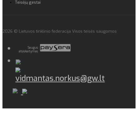
Teisėjų gestai
2026 © Lietuvos tinklinio federacija Visos teisės saugomos
Saugus
atsiskaitymas