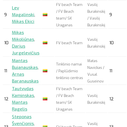
FV beach Team
Vasilij
Lev
/ FV Beach
Burakinskij
9
Magalinski
,
9
team/ SK
/ Vasilij
Mikas Ekici
Uraganas
Burakinskij
Mikas
Mikoliūnas
,
Vasilij
10
10
FV beach Team
Darius
Burakinskij
Jurgelevičius
Mantas
Matas
Tinklinio namai
Bujanauskas
,
Navickas /
11
11
/ Paplūdimio
Arnas
Vusal
tinklinio centras
Baranauskas
Guseinov
Tautvydas
FV beach Team
Kaminskas
,
/ FV Beach
Vasilij
12
12
Mantas
team/ SK
Burakinskij
Ragelis
Uraganas
Steponas
Švenčionis
,
Vasilij
13
13