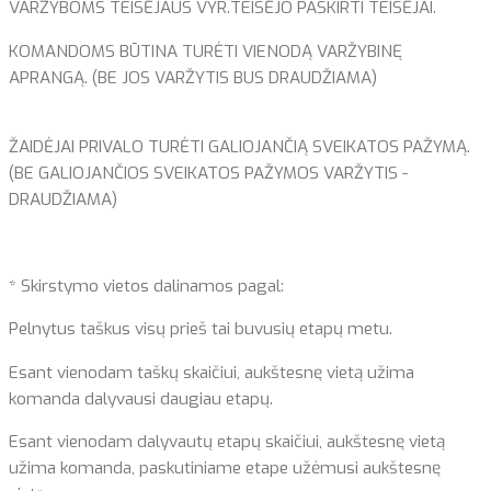
VARŽYBOMS TEISĖJAUS VYR.TEISĖJO PASKIRTI TEISĖJAI.
KOMANDOMS BŪTINA TURĖTI VIENODĄ VARŽYBINĘ
APRANGĄ. (BE JOS VARŽYTIS BUS DRAUDŽIAMA)
ŽAIDĖJAI PRIVALO TURĖTI GALIOJANČIĄ SVEIKATOS PAŽYMĄ.
(BE GALIOJANČIOS SVEIKATOS PAŽYMOS VARŽYTIS -
DRAUDŽIAMA)
* Skirstymo vietos dalinamos pagal:
Pelnytus taškus visų prieš tai buvusių etapų metu.
Esant vienodam taškų skaičiui, aukštesnę vietą užima
komanda dalyvausi daugiau etapų.
Esant vienodam dalyvautų etapų skaičiui, aukštesnę vietą
užima komanda, paskutiniame etape užėmusi aukštesnę