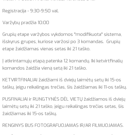
Registracija - 9:30-9:50 val.
Varžybų pradžia 10:00
Grupių etape varžybos vykdomos "modifikuota" sistema,
išskyrus grupes, kuriose varžosi po 3 komandas. Grupių
etape žaidžiamas vienas setas iki 21 taško.
Į atkrintamųjų etapą patenka 12 komandų. Iki ketvirtfinalių
komandos žaidžia vieną setą iki 21 taško.
KETVIRTFINALIAI žaidžiami iš dviejų laimėtų setų iki 15-os
taškų, jeigu reikalingas trečias, šis žaidžiamas iki 11-os taškų.
PUSFINALIAI ir RUNGTYNĖS DĖL VIETŲ žaidžiamos iš dviejų
laimėtų setų iki 21 taško, jeigu reikalingas trečias setas, šis
žaidžiamas iki 15-os taškų.
RENGINYS BUS FOTOGRAFUOJAMAS IR/AR FILMUOJAMAS.