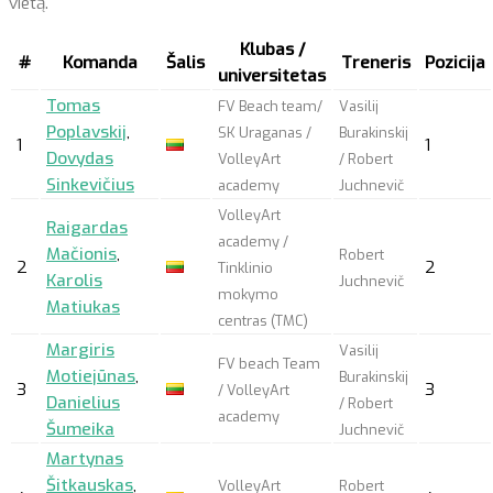
vietą.
Klubas /
#
Komanda
Šalis
Treneris
Pozicija
universitetas
Tomas
FV Beach team/
Vasilij
Poplavskij
,
SK Uraganas /
Burakinskij
1
1
Dovydas
VolleyArt
/ Robert
Sinkevičius
academy
Juchnevič
VolleyArt
Raigardas
academy /
Mačionis
,
Robert
2
2
Tinklinio
Karolis
Juchnevič
mokymo
Matiukas
centras (TMC)
Margiris
Vasilij
FV beach Team
Motiejūnas
,
Burakinskij
3
3
/ VolleyArt
Danielius
/ Robert
academy
Šumeika
Juchnevič
Martynas
Šitkauskas
,
VolleyArt
Robert