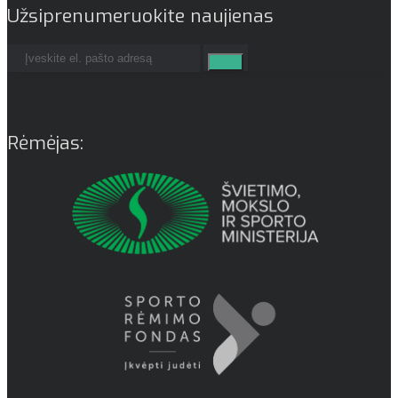
Užsiprenumeruokite naujienas
Rėmėjas: