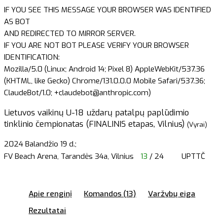
IF YOU SEE THIS MESSAGE YOUR BROWSER WAS IDENTIFIED
AS BOT
AND REDIRECTED TO MIRROR SERVER.
IF YOU ARE NOT BOT PLEASE VERIFY YOUR BROWSER
IDENTIFICATION:
Mozilla/5.0 (Linux; Android 14; Pixel 8) AppleWebKit/537.36
(KHTML, like Gecko) Chrome/131.0.0.0 Mobile Safari/537.36;
ClaudeBot/1.0; +claudebot@anthropic.com)
Lietuvos vaikinų U-18 uždarų patalpų paplūdimio
tinklinio čempionatas (FINALINIS etapas, Vilnius)
(Vyrai)
2024 Balandžio 19 d.;
FV Beach Arena, Tarandės 34a, Vilnius
13
/ 24
UPTTČ
Apie renginį
Komandos (13)
Varžybų eiga
Rezultatai