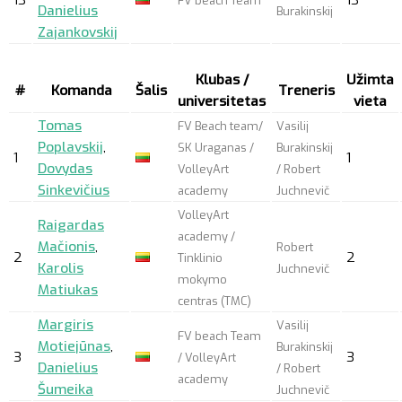
FV beach Team
Danielius
Burakinskij
Zajankovskij
Klubas /
Užimta
#
Komanda
Šalis
Treneris
universitetas
vieta
Tomas
FV Beach team/
Vasilij
Poplavskij
,
SK Uraganas /
Burakinskij
1
1
Dovydas
VolleyArt
/ Robert
Sinkevičius
academy
Juchnevič
VolleyArt
Raigardas
academy /
Mačionis
,
Robert
2
2
Tinklinio
Karolis
Juchnevič
mokymo
Matiukas
centras (TMC)
Margiris
Vasilij
FV beach Team
Motiejūnas
,
Burakinskij
3
3
/ VolleyArt
Danielius
/ Robert
academy
Šumeika
Juchnevič