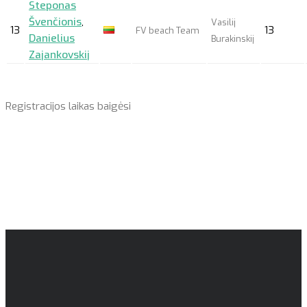
Steponas
Švenčionis
,
Vasilij
13
13
FV beach Team
Danielius
Burakinskij
Zajankovskij
Registracijos laikas baigėsi