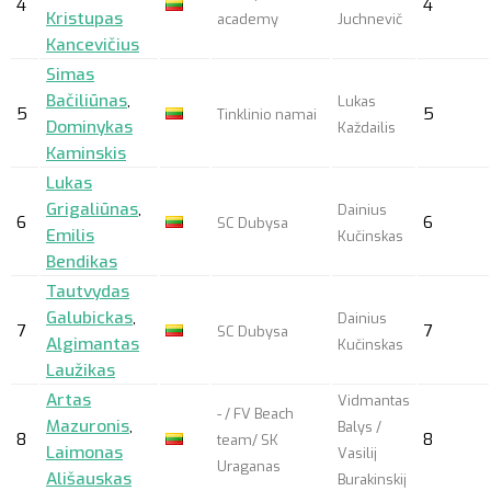
4
4
Kristupas
academy
Juchnevič
Kancevičius
Simas
Bačiliūnas
,
Lukas
5
5
Tinklinio namai
Dominykas
Každailis
Kaminskis
Lukas
Grigaliūnas
,
Dainius
6
6
SC Dubysa
Emilis
Kučinskas
Bendikas
Tautvydas
Galubickas
,
Dainius
7
7
SC Dubysa
Algimantas
Kučinskas
Laužikas
Artas
Vidmantas
- / FV Beach
Mazuronis
,
Balys /
8
8
team/ SK
Laimonas
Vasilij
Uraganas
Ališauskas
Burakinskij