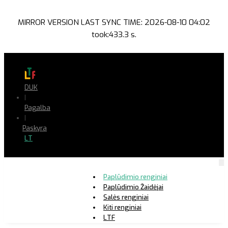
MIRROR VERSION LAST SYNC TIME: 2026-08-10 04:02
took:433.3 s.
DUK
|
Pagalba
|
Paskyra
LT
Paplūdimio renginiai
Paplūdimio Žaidėjai
Salės renginiai
Kiti renginiai
LTF