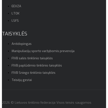
EEVZA
LTOK
LSFS
TAISYKLĖS
Antidopingas
Manipuliacijų sporto varžybomis prevencija
FIVB salės tinklinio taisyklės
FIVB paplūdimio tinklinio taisyklės
FIVB Sniego tinklinio taisyklės
Teisėjų gestai
2026 © Lietuvos tinklinio federacija Visos teisės saugomos