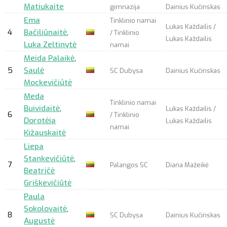
Matiukaite
gimnazija
Dainius Kučinskas
Ema
Tinklinio namai
Lukas Každailis /
4
Bačiliūnaitė
,
/ Tinklinio
Lukas Každailis
Luka Zeltinytė
namai
Meida Palaikė
,
5
Saulė
SC Dubysa
Dainius Kučinskas
Mockevičiūtė
Meda
Tinklinio namai
Buividaitė
,
Lukas Každailis /
6
/ Tinklinio
Dorotėja
Lukas Každailis
namai
Kižauskaitė
Liepa
Stankevičiūtė
,
7
Palangos SC
Diana Mažeikė
Beatričė
Griškevičiūtė
Paula
Sokolovaitė
,
8
SC Dubysa
Dainius Kučinskas
Augustė