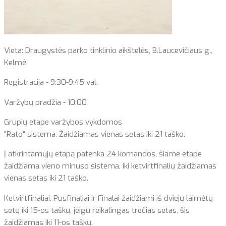
Vieta: Draugystės parko tinklinio aikštelės, B.Laucevičiaus g.,
Kelmė
Registracija - 9:30-9:45 val.
Varžybų pradžia - 10:00
Grupių etape varžybos vykdomos
"Rato" sistema. Žaidžiamas vienas setas iki 21 taško.
Į atkrintamųjų etapą patenka 24 komandos, šiame etape
žaidžiama vieno minuso sistema, iki ketvirtfinalių žaidžiamas
vienas setas iki 21 taško.
Ketvirtfinaliai, Pusfinaliai ir Finalai žaidžiami iš dviejų laimėtų
setų iki 15-os taškų, jeigu reikalingas trečias setas, šis
žaidžiamas iki 11-os taškų.