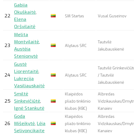
Gabija
Okuškaitė
,
22
SM Startas
Vusal Guseinov
Elena
Oršvilaitė
Melita
Montvilaitė
,
Tautvilė
23
Alytaus SRC
Austėja
Jakubauskienė
Stenionytė
Gustė
Tautvilė Grinkevičiūt
Liorentaitė
,
24
Alytaus SRC
/ Tautvilė
Lukrecija
Jakubauskienė
Vasiliauskaitė
Smiltė
Klaipėdos
Albredas
25
Sinkevičiūtė
,
pliažo tinklinio
Vidzikauskas/Dmyt
Ignė Stankutė
klubas (KBC)
Kanaiev
Goda
Klaipėdos
Albredas
26
Mišeikytė
,
Lėja
pliažo tinklinio
Vidzikauskas/Dmyt
Selivoncikaite
klubas (KBC)
Kanaiev