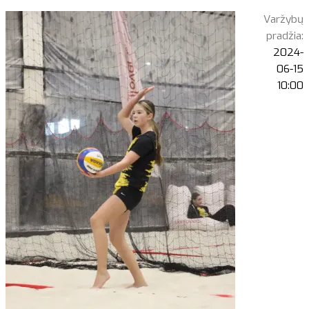
Varžybų
pradžia:
2024-
06-15
10:00