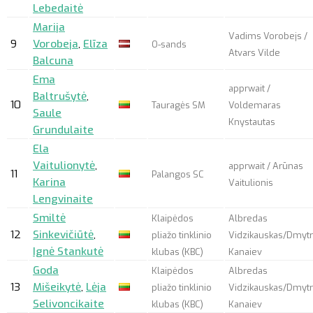
Lebedaitė
Marija
Vadims Vorobejs /
9
Vorobeja
,
Elīza
O-sands
Atvars Vilde
Balcuna
Ema
apprwait
/
Baltrušytė
,
10
Tauragės SM
Voldemaras
Saule
Knystautas
Grundulaite
Ela
Vaitulionytė
,
apprwait
/ Arūnas
11
Palangos SC
Karina
Vaitulionis
Lengvinaite
Smiltė
Klaipėdos
Albredas
12
Sinkevičiūtė
,
pliažo tinklinio
Vidzikauskas/Dmyt
Ignė Stankutė
klubas (KBC)
Kanaiev
Goda
Klaipėdos
Albredas
13
Mišeikytė
,
Lėja
pliažo tinklinio
Vidzikauskas/Dmyt
Selivoncikaite
klubas (KBC)
Kanaiev