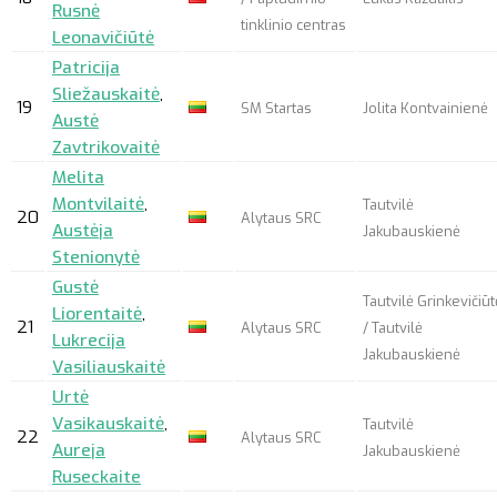
Rusnė
tinklinio centras
Leonavičiūtė
Patricija
Sliežauskaitė
,
19
SM Startas
Jolita Kontvainienė
Austė
Zavtrikovaitė
Melita
Montvilaitė
,
Tautvilė
20
Alytaus SRC
Austėja
Jakubauskienė
Stenionytė
Gustė
Tautvilė Grinkevičiūt
Liorentaitė
,
21
Alytaus SRC
/ Tautvilė
Lukrecija
Jakubauskienė
Vasiliauskaitė
Urtė
Vasikauskaitė
,
Tautvilė
22
Alytaus SRC
Aureja
Jakubauskienė
Ruseckaite