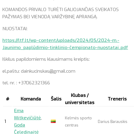
KOMANDOS PRIVALO TURĖTI GALIOJANČIAS SVEIKATOS
PAŽYMAS BEI VIENODĄ VARŽYBINĘ APRANGĄ.
NUOSTATAI:
https://ltf.lt/wp-content/uploads/2024/05/2024-m.-
Jaunimo_paplūdimio-tinklinio-čempionato-nuostatai..pdf
Iškilus papildomiems klausimams kreiptis:
el.paštu: dainkucinskas@gmail.com
tel. nr. : +37062321366
Klubas /
#
Komanda
Šalis
Treneris
universitetas
Ema
Mitkevičiūtė
,
Kelmės sporto
1
Darius Barauskis
Goda
centras
Čeledinaitė