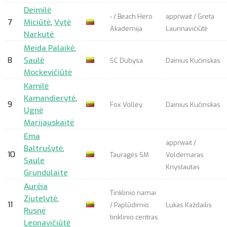
Deimilė
- / Beach Hero
apprwait
/ Greta
7
Miciūtė
,
Vytė
Akademija
Laurinavičiūtė
Narkutė
Meida Palaikė
,
8
Saulė
SC Dubysa
Dainius Kučinskas
Mockevičiūtė
Kamilė
Kamandierytė
,
9
Fox Volley
Dainius Kučinskas
Ugnė
Marijauskaitė
Ema
apprwait
/
Baltrušytė
,
10
Tauragės SM
Voldemaras
Saule
Knystautas
Grundulaite
Aurėja
Tinklinio namai
Ziutelytė
,
11
/ Paplūdimio
Lukas Každailis
Rusnė
tinklinio centras
Leonavičiūtė