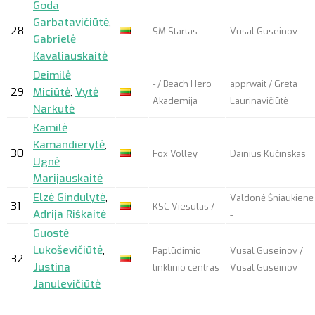
Goda
Garbatavičiūtė
,
28
SM Startas
Vusal Guseinov
Gabrielė
Kavaliauskaitė
Deimilė
- / Beach Hero
apprwait
/ Greta
29
Miciūtė
,
Vytė
Akademija
Laurinavičiūtė
Narkutė
Kamilė
Kamandierytė
,
30
Fox Volley
Dainius Kučinskas
Ugnė
Marijauskaitė
Elzė Gindulytė
,
Valdonė Šniaukienė 
31
KSC Viesulas / -
Adrija Riškaitė
-
Guostė
Lukoševičiūtė
,
Paplūdimio
Vusal Guseinov /
32
Justina
tinklinio centras
Vusal Guseinov
Janulevičiūtė