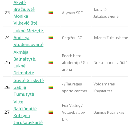
Akvilė
Bračiulytė
,
Tautvilė
23
Alytaus SRC
Monika
Jakubauskienė
Vilkevičiūtė
Luknė Meižytė
,
24
Andrėja
Gargždų SC
Jolanta Žukauskienė
Studencovaitė
Akmėja
Beach hero
Balnaitytė
,
25
akademija / Go
Greta Laurinavičiūtė
Luknė
arena
Grimalytė
Gustė Girskytė
,
- / Tauragės
Voldemaras
26
Gabija
sporto centras
Knystautas
Tumutytė
Viltė
Fox Volley /
Balčiūnaitė
,
27
Volleyball by
Dainius Kučinskas
Kotryna
D.K
Jarušauskaitė