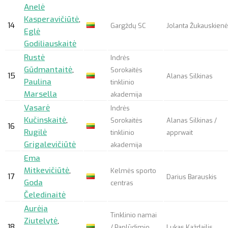
Anelė
Kasperavičiūtė
,
14
Gargždų SC
Jolanta Žukauskienė
Eglė
Godiliauskaitė
Rustė
Indrės
Gūdmantaitė
,
Sorokaitės
15
Alanas Silkinas
Paulina
tinklinio
Marsella
akademija
Vasarė
Indrės
Kučinskaitė
,
Sorokaitės
Alanas Silkinas /
16
Rugilė
tinklinio
apprwait
Grigalevičiūtė
akademija
Ema
Mitkevičiūtė
,
Kelmės sporto
17
Darius Barauskis
Goda
centras
Čeledinaitė
Aurėja
Tinklinio namai
Ziutelytė
,
18
/ Paplūdimio
Lukas Každailis