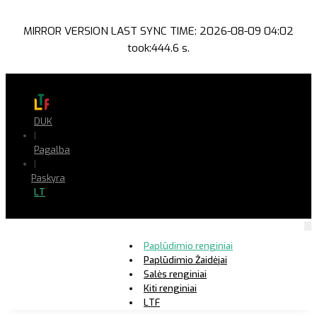
MIRROR VERSION LAST SYNC TIME: 2026-08-09 04:02
took:444.6 s.
DUK
|
Pagalba
|
Paskyra
LT
Paplūdimio renginiai
Paplūdimio Žaidėjai
Salės renginiai
Kiti renginiai
LTF