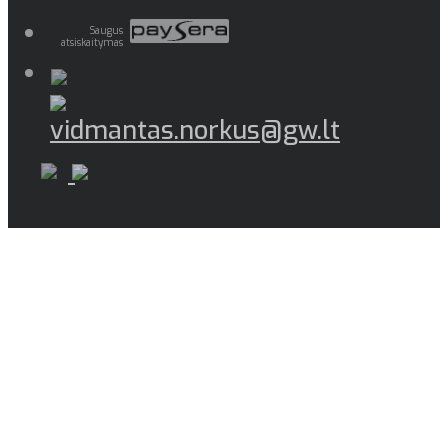
Saugus
atsiskaitymas