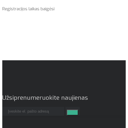
Registracijos laikas baigėsi
Užsiprenumeruokite naujienas