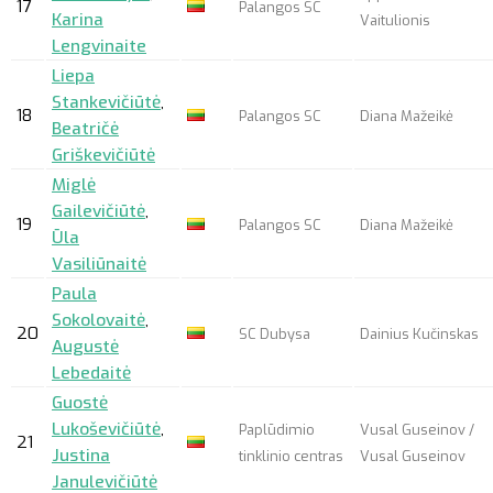
17
Palangos SC
Karina
Vaitulionis
Lengvinaite
Liepa
Stankevičiūtė
,
18
Palangos SC
Diana Mažeikė
Beatričė
Griškevičiūtė
Miglė
Gailevičiūtė
,
19
Palangos SC
Diana Mažeikė
Ūla
Vasiliūnaitė
Paula
Sokolovaitė
,
20
SC Dubysa
Dainius Kučinskas
Augustė
Lebedaitė
Guostė
Lukoševičiūtė
,
Paplūdimio
Vusal Guseinov /
21
Justina
tinklinio centras
Vusal Guseinov
Janulevičiūtė