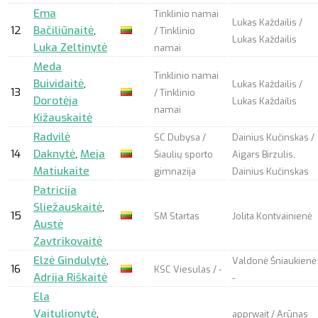
Ema
Tinklinio namai
Lukas Každailis /
12
Bačiliūnaitė
,
/ Tinklinio
Lukas Každailis
Luka Zeltinytė
namai
Meda
Tinklinio namai
Buividaitė
,
Lukas Každailis /
13
/ Tinklinio
Dorotėja
Lukas Každailis
namai
Kižauskaitė
Radvilė
SC Dubysa /
Dainius Kučinskas /
14
Daknytė
,
Meja
Šiaulių sporto
Aigars Birzulis,
Matiukaite
gimnazija
Dainius Kučinskas
Patricija
Sliežauskaitė
,
15
SM Startas
Jolita Kontvainienė
Austė
Zavtrikovaitė
Elzė Gindulytė
,
Valdonė Šniaukienė 
16
KSC Viesulas / -
Adrija Riškaitė
-
Ela
Vaitulionytė
,
apprwait
/ Arūnas