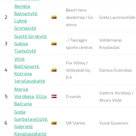
Akmėja
Beach hero
Balnaitytė
,
2
akademija / Go
Greta Laurinavičiūtė
Luknė
arena
Grimalytė
Gustė Girskytė
,
- / Tauragės
Voldemaras
3
Gabija
sporto centras
Knystautas
Tumutytė
Viltė
Fox Volley /
Balčiūnaitė
,
4
Volleyball by
Dainius Kučinskas
Kotryna
D.K
Jarušauskaitė
Marija
Vadims Vorobejs /
5
Vorobeja
,
Elīza
O-sands
Atvars Vilde
Balcuna
Goda
Garbatavičiūtė
,
6
SM Startas
Vusal Guseinov
Gabrielė
Kavaliauskaitė