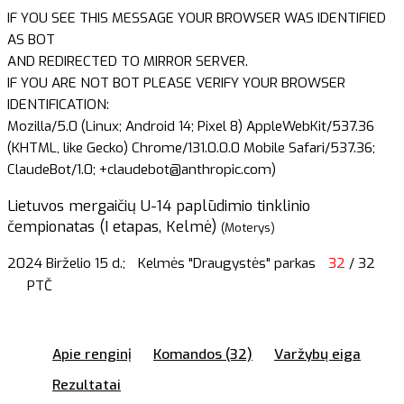
IF YOU SEE THIS MESSAGE YOUR BROWSER WAS IDENTIFIED
AS BOT
AND REDIRECTED TO MIRROR SERVER.
IF YOU ARE NOT BOT PLEASE VERIFY YOUR BROWSER
IDENTIFICATION:
Mozilla/5.0 (Linux; Android 14; Pixel 8) AppleWebKit/537.36
(KHTML, like Gecko) Chrome/131.0.0.0 Mobile Safari/537.36;
ClaudeBot/1.0; +claudebot@anthropic.com)
Lietuvos mergaičių U-14 paplūdimio tinklinio
čempionatas (I etapas, Kelmė)
(Moterys)
2024 Birželio 15 d.;
Kelmės "Draugystės" parkas
32
/ 32
PTČ
Apie renginį
Komandos (32)
Varžybų eiga
Rezultatai