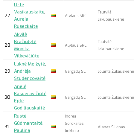
Urtė
Vasikauskaitė
,
Tautvilė
27
Alytaus SRC
Aureja
Jakubauskienė
Ruseckaite
Akvilė
Bračiulytė
,
Tautvilė
28
Alytaus SRC
Monika
Jakubauskienė
Vilkevičiūtė
Luknė Meižytė
,
29
Andrėja
Gargždų SC
Jolanta Žukauskienė
Studencovaitė
Anelė
Kasperavičiūtė
,
30
Gargždų SC
Jolanta Žukauskienė
Eglė
Godiliauskaitė
Rustė
Indrės
Gūdmantaitė
,
Sorokaitės
31
Alanas Silkinas
Paulina
tinklinio