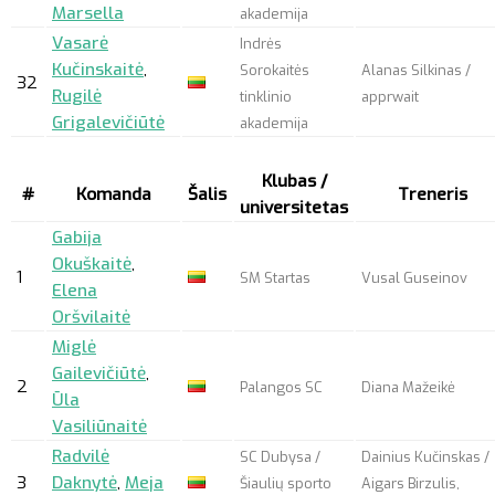
Marsella
akademija
Vasarė
Indrės
Kučinskaitė
,
Sorokaitės
Alanas Silkinas /
32
Rugilė
tinklinio
apprwait
Grigalevičiūtė
akademija
Klubas /
#
Komanda
Šalis
Treneris
universitetas
Gabija
Okuškaitė
,
1
SM Startas
Vusal Guseinov
Elena
Oršvilaitė
Miglė
Gailevičiūtė
,
2
Palangos SC
Diana Mažeikė
Ūla
Vasiliūnaitė
Radvilė
SC Dubysa /
Dainius Kučinskas /
3
Daknytė
,
Meja
Šiaulių sporto
Aigars Birzulis,