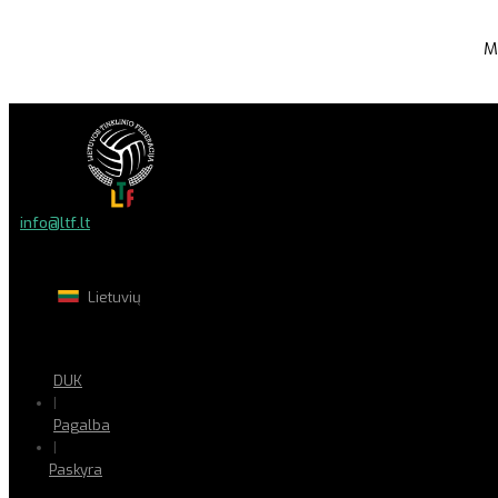
M
info@ltf.lt
Lietuvių
DUK
|
Pagalba
|
Paskyra