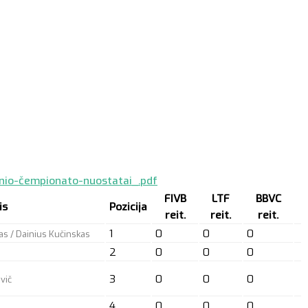
inio-čempionato-nuostatai_.pdf
FIVB
LTF
BBVC
is
Pozicija
reit.
reit.
reit.
1
0
0
0
kas / Dainius Kučinskas
2
0
0
0
3
0
0
0
vič
4
0
0
0