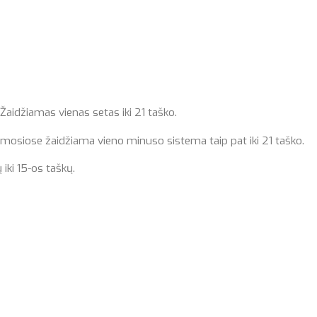
aidžiamas vienas setas iki 21 taško.
mosiose žaidžiama vieno minuso sistema taip pat iki 21 taško.
ų iki 15-os taškų.