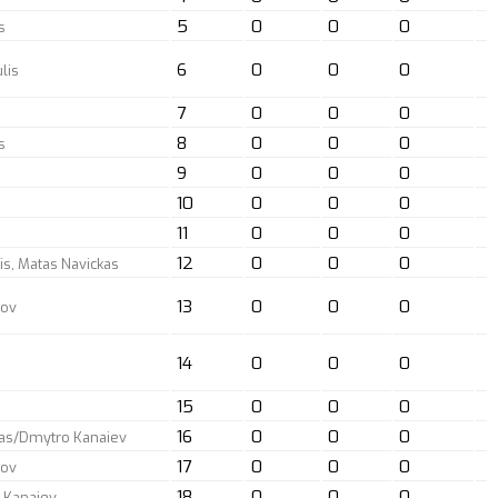
5
0
0
0
s
6
0
0
0
lis
7
0
0
0
8
0
0
0
s
9
0
0
0
10
0
0
0
11
0
0
0
12
0
0
0
is, Matas Navickas
13
0
0
0
nov
14
0
0
0
15
0
0
0
16
0
0
0
kas/Dmytro Kanaiev
17
0
0
0
nov
18
0
0
0
 Kanaiev