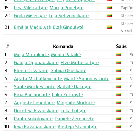
19
Lėja Vikšraitytė
,
Marija Pupelytė
Paplūd
20
Goda Mišeikytė
,
Lėja Selivoncikaite
Klaipėd
Klaipėd
21
Emilija Mačiulytė
,
Elzė Gindulytė
Viesul
#
Komanda
Šalis
1
Meja Matiukaite
,
Meida Palaikė
Š
2
Gabija Oganauskaitė
,
Elze Motiekaityte
T
3
Elena Oršvilaitė
,
Gabija Okuškaitė
S
4
Agata Michalkevičiūtė
,
Mantė Simonavičiūtė
V
5
Saulė Mockevičiūtė
,
Radvilė Daknytė
S
6
Ema Bačiliūnaitė
,
Luka Zeltinytė
T
7
Augustė Lebedaitė
,
Mingailė Mockutė
S
8
Dorotėja Kižauskaitė
,
Luka Lubytė
T
9
Paula Sokolovaitė
,
Danielė Žemaityte
S
10
Ieva Kavaliauskaitė
,
Austėja Staniulytė
S