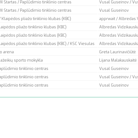
M Startas / Paplūdimio tinklinio centras
Vusal Guseinov / Vu
M Startas / Paplūdimio tinklinio centras
Vusal Guseinov
 / Klaipėdos pliažo tinklinio klubas (KBC)
apprwait
/ Albredas 
laipėdos pliažo tinklinio klubas (KBC)
Albredas Vidzikaus
laipėdos pliažo tinklinio klubas (KBC)
Albredas Vidzikaus
laipėdos pliažo tinklinio klubas (KBC) / KSC Viesulas
Albredas Vidzikausk
o arena
Greta Laurinavičiūtė
ažeikių sporto mokykla
Lijana Malakauskaitė
aplūdimio tinklinio centras
Vusal Guseinov
aplūdimio tinklinio centras
Vusal Guseinov / Vu
aplūdimio tinklinio centras
Vusal Guseinov