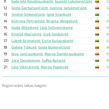
11
Gabrielė Kavaliauskaitė
,
Guostė Lukoševičiūtė
S
12
Goda Garbatavičiūtė
,
Justina Janulevičiūtė
S
13
Smiltė Sinkevičiūtė
,
Ignė Stankutė
-
14
Kotryna Petraitytė
,
Brigita Vengalytė
K
15
Goda Mišeikytė
,
Lėja Selivoncikaite
K
16
Emilija Mačiulytė
,
Elzė Gindulytė
K
17
Luknė Grimalytė
,
Evita Gutauskaitė
G
18
Gabija Tiškutė
,
Goda Butkevičiūtė
M
19
Ieva Jančauskaitė
,
Marija Dambrauskaite
P
20
Jore Davidonyte
,
Sofija Butaitė
P
21
Lėja Vikšraitytė
,
Marija Pupelytė
P
Registracijos laikas baigėsi