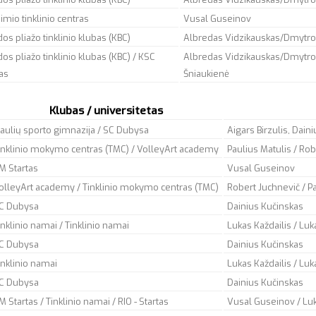
imio tinklinio centras
Vusal Guseinov
os pliažo tinklinio klubas (KBC)
Albredas Vidzikauskas/Dmytro
os pliažo tinklinio klubas (KBC) / KSC
Albredas Vidzikauskas/Dmytro
as
Šniaukienė
Klubas / universitetas
iaulių sporto gimnazija / SC Dubysa
Aigars Birzulis, Dain
inklinio mokymo centras (TMC) / VolleyArt academy
Paulius Matulis / Ro
M Startas
Vusal Guseinov
olleyArt academy / Tinklinio mokymo centras (TMC)
Robert Juchnevič / P
C Dubysa
Dainius Kučinskas
inklinio namai / Tinklinio namai
Lukas Každailis / Luk
C Dubysa
Dainius Kučinskas
inklinio namai
Lukas Každailis / Luk
C Dubysa
Dainius Kučinskas
M Startas / Tinklinio namai / RIO - Startas
Vusal Guseinov / Luk