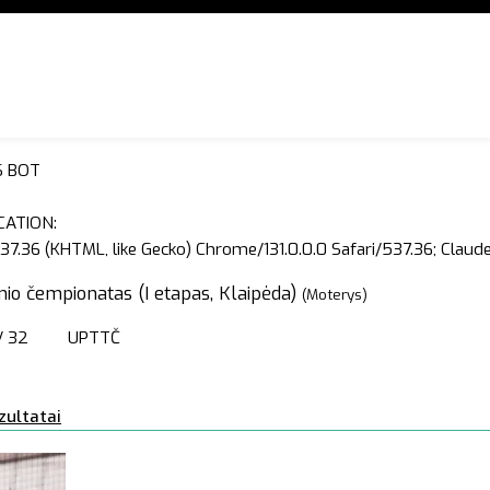
S BOT
CATION:
37.36 (KHTML, like Gecko) Chrome/131.0.0.0 Safari/537.36; Clau
nio čempionatas (I etapas, Klaipėda)
(Moterys)
/ 32
UPTTČ
zultatai