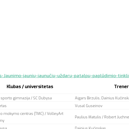
os-Jaunimo-jaunių-jaunučių-uždarų-patalpų-paplūdimio-tinkl
Klubas / universitetas
Trener
ų sporto gimnazija / SC Dubysa
Aigars Birzulis, Dainius Kučins
rtas
Vusal Guseinov
nio mokymo centras (TMC) / VolleyArt
Paulius Matulis / Robert Juchne
my
bysa
Dainius Kučinskas