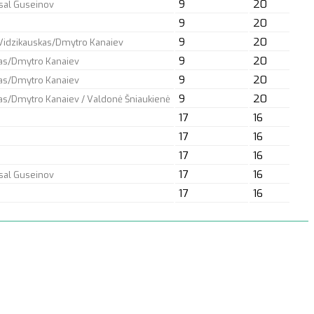
9
20
sal Guseinov
9
20
9
20
Vidzikauskas/Dmytro Kanaiev
9
20
kas/Dmytro Kanaiev
9
20
kas/Dmytro Kanaiev
9
20
as/Dmytro Kanaiev / Valdonė Šniaukienė
17
16
17
16
17
16
17
16
sal Guseinov
17
16