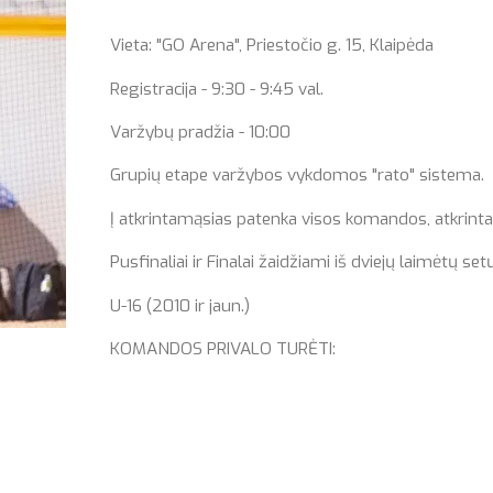
Vieta: "GO Arena", Priestočio g. 15, Klaipėda
Registracija - 9:30 - 9:45 val.
Varžybų pradžia - 10:00
Grupių etape varžybos vykdomos "rato" sistema. Ž
Į atkrintamąsias patenka visos komandos, atkrinta
Pusfinaliai ir Finalai žaidžiami iš dviejų laimėtų set
U-16 (2010 ir jaun.)
KOMANDOS PRIVALO TURĖTI: