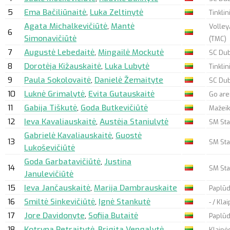
5
Ema Bačiliūnaitė
,
Luka Zeltinytė
Tinklin
Agata Michalkevičiūtė
,
Mantė
Volley
6
Simonavičiūtė
(TMC)
7
Augustė Lebedaitė
,
Mingailė Mockutė
SC Du
8
Dorotėja Kižauskaitė
,
Luka Lubytė
Tinkli
9
Paula Sokolovaitė
,
Danielė Žemaityte
SC Du
10
Luknė Grimalytė
,
Evita Gutauskaitė
Go ar
11
Gabija Tiškutė
,
Goda Butkevičiūtė
Mažeik
12
Ieva Kavaliauskaitė
,
Austėja Staniulytė
SM Star
Gabrielė Kavaliauskaitė
,
Guostė
13
SM Sta
Lukoševičiūtė
Goda Garbatavičiūtė
,
Justina
14
SM Sta
Janulevičiūtė
15
Ieva Jančauskaitė
,
Marija Dambrauskaite
Paplūd
16
Smiltė Sinkevičiūtė
,
Ignė Stankutė
- / Kla
17
Jore Davidonyte
,
Sofija Butaitė
Paplūd
18
Kotryna Petraitytė
,
Brigita Vengalytė
Klaipėd