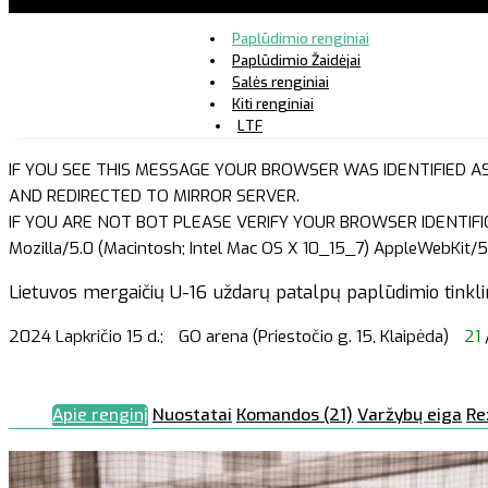
Paplūdimio renginiai
Paplūdimio Žaidėjai
Salės renginiai
Kiti renginiai
LTF
IF YOU SEE THIS MESSAGE YOUR BROWSER WAS IDENTIFIED A
AND REDIRECTED TO MIRROR SERVER.
IF YOU ARE NOT BOT PLEASE VERIFY YOUR BROWSER IDENTIFI
Mozilla/5.0 (Macintosh; Intel Mac OS X 10_15_7) AppleWebKit/5
Lietuvos mergaičių U-16 uždarų patalpų paplūdimio tinkli
2024 Lapkričio 15 d.;
GO arena (Priestočio g. 15, Klaipėda)
21
Apie renginį
Nuostatai
Komandos (21)
Varžybų eiga
Re