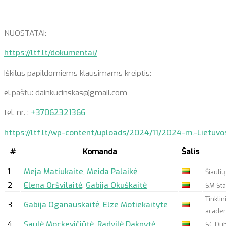
NUOSTATAI:
https://ltf.lt/dokumentai/
Iškilus papildomiems klausimams kreiptis:
el.paštu: dainkucinskas@gmail.com
tel. nr. :
+37062321366
https://ltf.lt/wp-content/uploads/2024/11/2024-m.-Lietuv
#
Komanda
Šalis
1
Meja Matiukaite
,
Meida Palaikė
Šiauli
2
Elena Oršvilaitė
,
Gabija Okuškaitė
SM Sta
Tinkli
3
Gabija Oganauskaitė
,
Elze Motiekaityte
acade
4
Saulė Mockevičiūtė
,
Radvilė Daknytė
SC Du