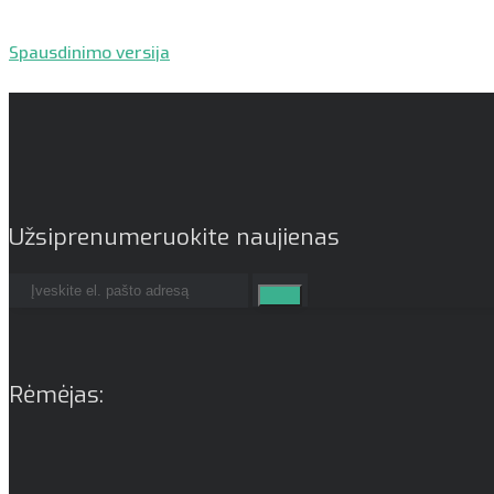
Spausdinimo versija
Užsiprenumeruokite naujienas
Rėmėjas: