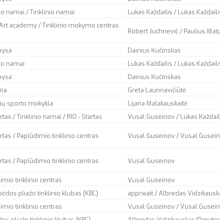
io namai / Tinklinio namai
Lukas Každailis / Lukas Každaili
Art academy / Tinklinio mokymo centras
Robert Juchnevič / Paulius Matu
bysa
Dainius Kučinskas
nio namai
Lukas Každailis / Lukas Každaili
bysa
Dainius Kučinskas
ena
Greta Laurinavičiūtė
ių sporto mokykla
Lijana Malakauskaitė
tas / Tinklinio namai / RIO - Startas
Vusal Guseinov / Lukas Každail
rtas / Paplūdimio tinklinio centras
Vusal Guseinov / Vusal Gusei
rtas / Paplūdimio tinklinio centras
Vusal Guseinov
imio tinklinio centras
Vusal Guseinov
ipėdos pliažo tinklinio klubas (KBC)
apprwait
/ Albredas Vidzikaus
imio tinklinio centras
Vusal Guseinov / Vusal Gusei
os pliažo tinklinio klubas (KBC)
Albredas Vidzikauskas/Dmytro