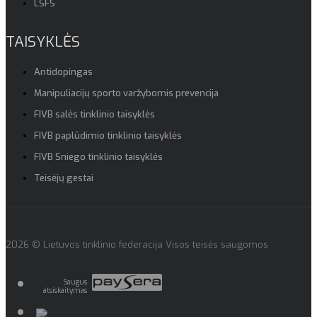
LSFS
TAISYKLĖS
Antidopingas
Manipuliacijų sporto varžybomis prevencija
FIVB salės tinklinio taisyklės
FIVB paplūdimio tinklinio taisyklės
FIVB Sniego tinklinio taisyklės
Teisėjų gestai
2026 © Lietuvos tinklinio federacija Visos teisės saugomos
Saugus
atsiskaitymas