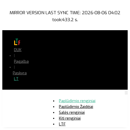
MIRROR VERSION LAST SYNC TIME: 2026-08-06 04:02
took:433.2 s.
DUK
|
Pagalba
|
Paskyra
LT
Paplūdimio renginiai
Paplūdimio Žaidėjai
Salės renginiai
Kiti renginiai
LTF