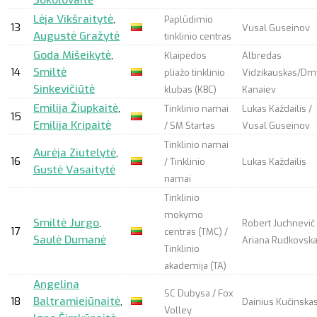
Sokolovaitė
Lėja Vikšraitytė
,
Paplūdimio
13
Vusal Guseinov
Augustė Gražytė
tinklinio centras
Goda Mišeikytė
,
Klaipėdos
Albredas
14
Smiltė
pliažo tinklinio
Vidzikauskas/Dm
Sinkevičiūtė
klubas (KBC)
Kanaiev
Emilija Žiupkaitė
,
Tinklinio namai
Lukas Každailis /
15
Emilija Kripaitė
/ SM Startas
Vusal Guseinov
Tinklinio namai
Aurėja Ziutelytė
,
16
/ Tinklinio
Lukas Každailis
Gustė Vasaitytė
namai
Tinklinio
mokymo
Smiltė Jurgo
,
Robert Juchnevič 
17
centras (TMC) /
Saulė Dumanė
Ariana Rudkovska
Tinklinio
akademija (TA)
Angelina
SC Dubysa / Fox
18
Baltramiejūnaitė
,
Dainius Kučinska
Volley