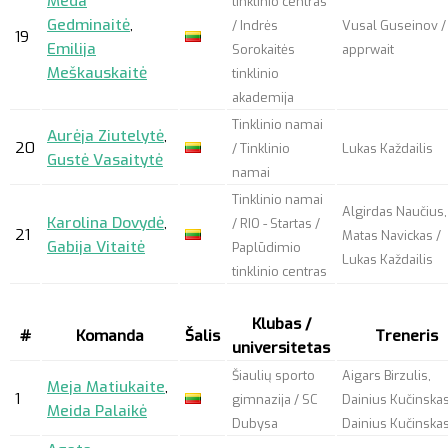
Meda
tinklinio centras
Gedminaitė
,
/ Indrės
Vusal Guseinov /
19
Emilija
Sorokaitės
apprwait
Meškauskaitė
tinklinio
akademija
Tinklinio namai
Aurėja Ziutelytė
,
20
/ Tinklinio
Lukas Každailis
Gustė Vasaitytė
namai
Tinklinio namai
Algirdas Naučius,
Karolina Dovydė
,
/ RIO - Startas /
21
Matas Navickas /
Gabija Vitaitė
Paplūdimio
Lukas Každailis
tinklinio centras
Klubas /
#
Komanda
Šalis
Treneris
universitetas
Šiaulių sporto
Aigars Birzulis,
Meja Matiukaite
,
1
gimnazija / SC
Dainius Kučinskas
Meida Palaikė
Dubysa
Dainius Kučinska