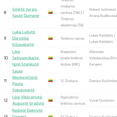
Tinklinio
mokymo
Smiltė Jurgo
,
Robert Juchnevič 
8
centras (TMC) /
Saulė Dumanė
Ariana Rudkovska
Tinklinio
akademija (TA)
Luka Lubytė
,
Lukas Každailis /
9
Dorotėja
Tinklinio namai
Lukas Každailis
Kižauskaitė
Lėja
Klaipėdos
Albredas
10
Selivoncikaite
,
pliažo tinklinio
Vidzikauskas/Dm
Ignė Stankutė
klubas (KBC)
Kanaiev
Saulė
Mockevičiūtė
,
11
SC Dubysa
Dainius Kučinska
Paula
Sokolovaitė
Lėja Vikšraitytė
,
Paplūdimio
12
Vusal Guseinov
Augustė Gražytė
tinklinio centras
Radvilė Daknytė
,
13
Danielė
SC Dubysa
Dainius Kučinska