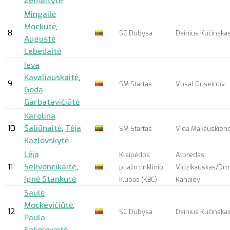
Žemaityte
Mingailė
Mockutė
,
8
SC Dubysa
Dainius Kučinska
Augustė
Lebedaitė
Ieva
Kavaliauskaitė
,
9
SM Startas
Vusal Guseinov
Goda
Garbatavičiūtė
Karolina
10
Šaliūnaitė
,
Tėja
SM Startas
Vida Makauskien
Kazlovskytė
Lėja
Klaipėdos
Albredas
11
Selivoncikaite
,
pliažo tinklinio
Vidzikauskas/Dm
Ignė Stankutė
klubas (KBC)
Kanaiev
Saulė
Mockevičiūtė
,
12
SC Dubysa
Dainius Kučinska
Paula