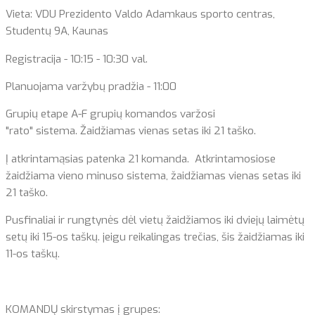
Vieta: VDU Prezidento Valdo Adamkaus sporto centras,
Studentų 9A, Kaunas
Registracija - 10:15 - 10:30 val.
Planuojama varžybų pradžia - 11:00
Grupių etape A-F grupių komandos varžosi
"rato" sistema. Žaidžiamas vienas setas iki 21 taško.
Į atkrintamąsias patenka 21 komanda. Atkrintamosiose
žaidžiama vieno minuso sistema, žaidžiamas vienas setas iki
21 taško.
Pusfinaliai ir rungtynės dėl vietų žaidžiamos iki dviejų laimėtų
setų iki 15-os taškų. jeigu reikalingas trečias, šis žaidžiamas iki
11-os taškų.
KOMANDŲ skirstymas į grupes: