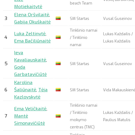
beach Team
Motiekaitytė
Elena Oršvilaitė
,
3
SM Startas
Vusal Guseinov
Gabija Okuškaitė
Tinklinio namai
Luka Zeltinytė
,
Lukas Každailis /
4
/ Tinklinio
Ema Bačiliūnaitė
Lukas Každailis
namai
Ieva
Kavaliauskaitė
,
5
SM Startas
Vusal Guseinov
Goda
Garbatavičiūtė
Karolina
6
Šaliūnaitė
,
Tėja
SM Startas
Vida Makauskien
Kazlovskytė
Tinklinio namai
Ema Veličkaitė
,
/ Tinklinio
Lukas Každailis /
7
Mantė
mokymo
Paulius Matulis
Simonavičiūtė
centras (TMC)