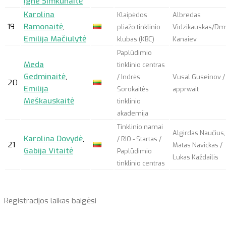
Igne Šimkūnaitė
Karolina
Klaipėdos
Albredas
19
Ramonaitė
,
pliažo tinklinio
Vidzikauskas/Dm
Emilija Mačiulytė
klubas (KBC)
Kanaiev
Paplūdimio
Meda
tinklinio centras
Gedminaitė
,
/ Indrės
Vusal Guseinov /
20
Emilija
Sorokaitės
apprwait
Meškauskaitė
tinklinio
akademija
Tinklinio namai
Algirdas Naučius,
Karolina Dovydė
,
/ RIO - Startas /
21
Matas Navickas /
Gabija Vitaitė
Paplūdimio
Lukas Každailis
tinklinio centras
Registracijos laikas baigėsi