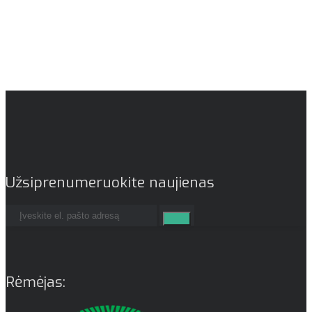
Užsiprenumeruokite naujienas
Rėmėjas: