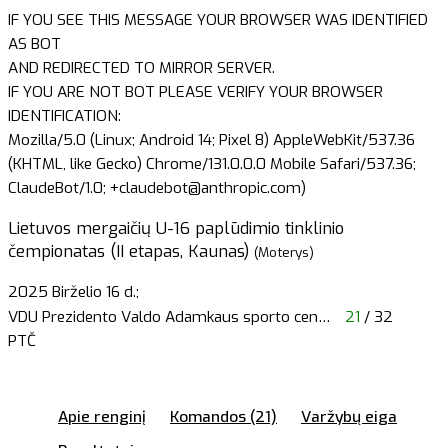
IF YOU SEE THIS MESSAGE YOUR BROWSER WAS IDENTIFIED
AS BOT
AND REDIRECTED TO MIRROR SERVER.
IF YOU ARE NOT BOT PLEASE VERIFY YOUR BROWSER
IDENTIFICATION:
Mozilla/5.0 (Linux; Android 14; Pixel 8) AppleWebKit/537.36
(KHTML, like Gecko) Chrome/131.0.0.0 Mobile Safari/537.36;
ClaudeBot/1.0; +claudebot@anthropic.com)
Lietuvos mergaičių U-16 paplūdimio tinklinio
čempionatas (II etapas, Kaunas)
(Moterys)
2025 Birželio 16 d.;
VDU Prezidento Valdo Adamkaus sporto cen
…
21
/ 32
PTČ
Apie renginį
Komandos (21)
Varžybų eiga