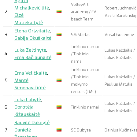
Agata
VolleyArt
Michalkevičiūtė
,
Robert Juchnevič 
2
academy / FV
Elzė
Vasilij Burakinskij
beach Team
Motiekaitytė
Elena Oršvilaitė
,
3
SM Startas
Vusal Guseinov
Gabija Okuškaitė
Tinklinio namai
Luka Zeltinytė
,
Lukas Každailis /
4
/ Tinklinio
Ema Bačiliūnaitė
Lukas Každailis
namai
Tinklinio namai
Ema Veličkaitė
,
/ Tinklinio
Lukas Každailis /
5
Mantė
mokymo
Paulius Matulis
Simonavičiūtė
centras (TMC)
Luka Lubytė
,
Lukas Každailis /
6
Dorotėja
Tinklinio namai
Lukas Každailis
Kižauskaitė
Radvilė Daknytė
,
7
Danielė
SC Dubysa
Dainius Kučinska