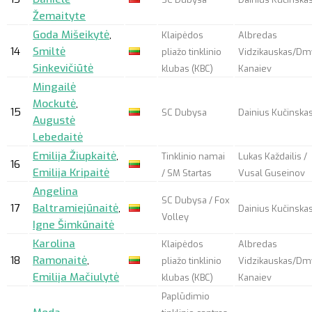
Žemaityte
Goda Mišeikytė
,
Klaipėdos
Albredas
14
Smiltė
pliažo tinklinio
Vidzikauskas/Dm
Sinkevičiūtė
klubas (KBC)
Kanaiev
Mingailė
Mockutė
,
15
SC Dubysa
Dainius Kučinska
Augustė
Lebedaitė
Emilija Žiupkaitė
,
Tinklinio namai
Lukas Každailis /
16
Emilija Kripaitė
/ SM Startas
Vusal Guseinov
Angelina
SC Dubysa / Fox
17
Baltramiejūnaitė
,
Dainius Kučinska
Volley
Igne Šimkūnaitė
Karolina
Klaipėdos
Albredas
18
Ramonaitė
,
pliažo tinklinio
Vidzikauskas/Dm
Emilija Mačiulytė
klubas (KBC)
Kanaiev
Paplūdimio