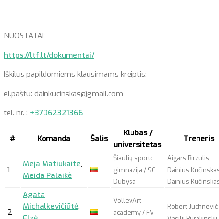
NUOSTATAI:
https://ltf.lt/dokumentai/
Iškilus papildomiems klausimams kreiptis:
el.paštu: dainkucinskas@gmail.com
tel. nr. :
+37062321366
Klubas /
#
Komanda
Šalis
Treneris
universitetas
Šiaulių sporto
Aigars Birzulis,
Meja Matiukaite
,
1
gimnazija / SC
Dainius Kučinskas
Meida Palaikė
Dubysa
Dainius Kučinska
Agata
VolleyArt
Michalkevičiūtė
,
Robert Juchnevič 
2
academy / FV
Elzė
Vasilij Burakinskij