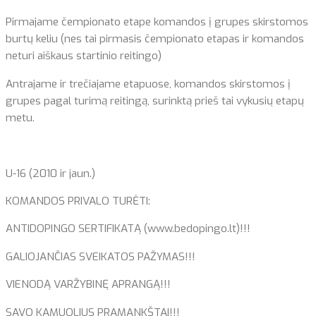
Pirmajame čempionato etape komandos į grupes skirstomos
burtų keliu (nes tai pirmasis čempionato etapas ir komandos
neturi aiškaus startinio reitingo)
Antrajame ir trečiajame etapuose, komandos skirstomos į
grupes pagal turimą reitingą, surinktą prieš tai vykusių etapų
metu.
U-16 (2010 ir jaun.)
KOMANDOS PRIVALO TURĖTI:
ANTIDOPINGO SERTIFIKATĄ (www.bedopingo.lt)!!!
GALIOJANČIAS SVEIKATOS PAŽYMAS!!!
VIENODĄ VARŽYBINĘ APRANGĄ!!!
SAVO KAMUOLIUS PRAMANKŠTAI!!!