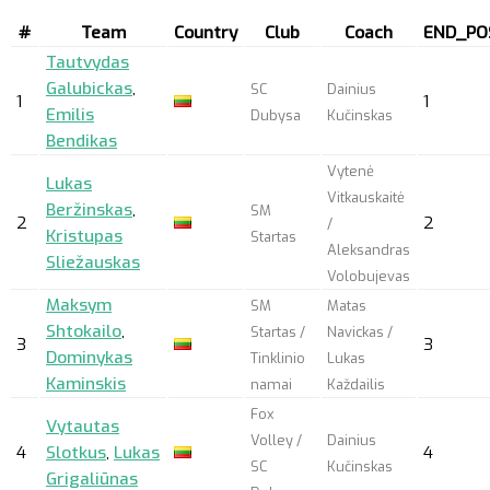
#
Team
Country
Club
Coach
END_PO
Tautvydas
Galubickas
,
SC
Dainius
1
1
Emilis
Dubysa
Kučinskas
Bendikas
Vytenė
Lukas
Vitkauskaitė
Beržinskas
,
SM
2
2
/
Kristupas
Startas
Aleksandras
Sliežauskas
Volobujevas
Maksym
SM
Matas
Shtokailo
,
Startas /
Navickas /
3
3
Dominykas
Tinklinio
Lukas
Kaminskis
namai
Každailis
Fox
Vytautas
Volley /
Dainius
4
Slotkus
,
Lukas
4
SC
Kučinskas
Grigaliūnas