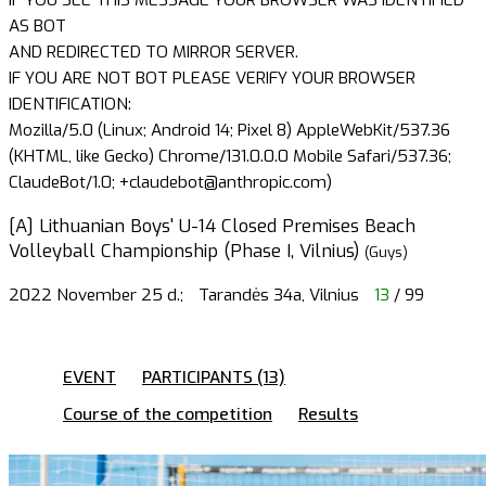
AS BOT
AND REDIRECTED TO MIRROR SERVER.
IF YOU ARE NOT BOT PLEASE VERIFY YOUR BROWSER
IDENTIFICATION:
Mozilla/5.0 (Linux; Android 14; Pixel 8) AppleWebKit/537.36
(KHTML, like Gecko) Chrome/131.0.0.0 Mobile Safari/537.36;
ClaudeBot/1.0; +claudebot@anthropic.com)
[A] Lithuanian Boys' U-14 Closed Premises Beach
Volleyball Championship (Phase I, Vilnius)
(Guys)
2022 November 25 d.;
Tarandės 34a, Vilnius
13
/ 99
EVENT
PARTICIPANTS (13)
Course of the competition
Results