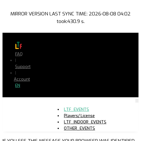
MIRROR VERSION LAST SYNC TIME: 2026-08-08 04:02
took:430.9 s.
FAQ
|
Support
|
Account
EN
LTF_EVENTS
Players/ License
LTF_INDOOR_EVENTS
OTHER_EVENTS
IF YOU SEE THIS MESSAGE YOUR BROWSER WAS IDENTIFIED