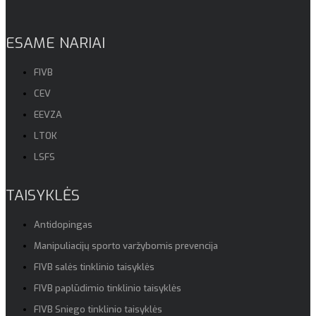
ESAME NARIAI
FIVB
CEV
EEVZA
LTOK
LSFS
TAISYKLĖS
Antidopingas
Manipuliacijų sporto varžybomis prevencija
FIVB salės tinklinio taisyklės
FIVB paplūdimio tinklinio taisyklės
FIVB Sniego tinklinio taisyklės