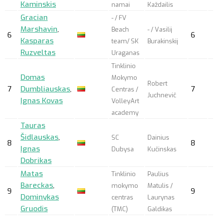
Kaminskis
namai
Každailis
Gracian
- / FV
Marshavin
,
Beach
- / Vasilij
6
6
Kasparas
team/ SK
Burakinskij
Ruzveltas
Uraganas
Tinklinio
Domas
Mokymo
Robert
7
Dumbliauskas
,
7
Centras /
Juchnevič
Ignas Kovas
VolleyArt
academy
Tauras
Šidlauskas
,
SC
Dainius
8
8
Ignas
Dubysa
Kučinskas
Dobrikas
Matas
Tinklinio
Paulius
Bareckas
,
mokymo
Matulis /
9
9
Dominykas
centras
Laurynas
Gruodis
(TMC)
Galdikas