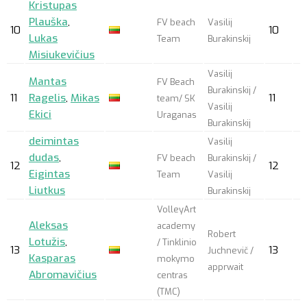
Kristupas
Plauška
,
FV beach
Vasilij
10
10
Lukas
Team
Burakinskij
Misiukevičius
Vasilij
Mantas
FV Beach
Burakinskij /
11
Ragelis
,
Mikas
11
team/ SK
Vasilij
Ekici
Uraganas
Burakinskij
deimintas
Vasilij
dudas
,
FV beach
Burakinskij /
12
12
Eigintas
Team
Vasilij
Liutkus
Burakinskij
VolleyArt
Aleksas
academy
Robert
Lotužis
,
/ Tinklinio
13
13
Juchnevič /
Kasparas
mokymo
apprwait
Abromavičius
centras
(TMC)