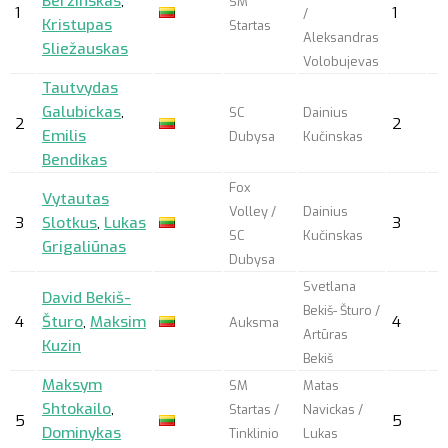
Beržinskas
,
SM
1
1
/
Kristupas
Startas
Aleksandras
Sliežauskas
Volobujevas
Tautvydas
Galubickas
,
SC
Dainius
2
2
Emilis
Dubysa
Kučinskas
Bendikas
Fox
Vytautas
Volley /
Dainius
3
Slotkus
,
Lukas
3
SC
Kučinskas
Grigaliūnas
Dubysa
Svetlana
David Bekiš-
Bekiš- Šturo /
4
Šturo
,
Maksim
4
Auksma
Artūras
Kuzin
Bekiš
Maksym
SM
Matas
Shtokailo
,
Startas /
Navickas /
5
5
Dominykas
Tinklinio
Lukas