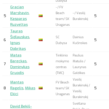
Dubysa
Gracian
- / FV
Marshavin
,
Beach
- / Vasilij
5
5
Kasparas
team/ SK
Burakinskij
Ruzveltas
Uraganas
Tauras
Šidlauskas
,
SC
Dainius
6
5
Ignas
Dubysa
Kučinskas
Dobrikas
Matas
Tinklinio
Paulius
Bareckas
,
mokymo
Matulis /
7
5
Dominykas
centras
Laurynas
Gruodis
(TMC)
Galdikas
Vasilij
Mantas
FV Beach
Burakinskij /
8
Ragelis
,
Mikas
5
team/ SK
Vasilij
Ekici
Uraganas
Burakinskij
Svetlana
David Bekiš-