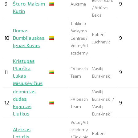
Bekiš- Šturo
9
Šturo
,
Maksim
9
Auksma
/ Artūras
Kuzin
Bekiš
Tinklinio
Domas
Mokymo
Robert
10
Dumbliauskas
,
9
Centras /
Juchnevič
Ignas Kovas
VolleyArt
academy
Kristupas
Plauška
,
FV beach
Vasilij
11
9
Lukas
Team
Burakinskij
Misiukevičius
deimintas
Vasilij
dudas
,
FV beach
Burakinskij /
12
9
Eigintas
Team
Vasilij
Liutkus
Burakinskij
VolleyArt
Aleksas
academy
Robert
Lotužis
,
/ Tinklinio