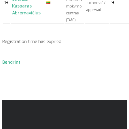
13
9
Juchnevič /
Kasparas
mokymo
apprwait
Abromavičius
centras
(TMC)
Registration time has expired
Bendrinti