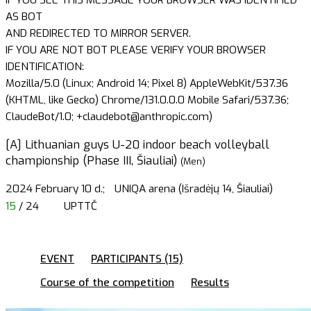
AS BOT
AND REDIRECTED TO MIRROR SERVER.
IF YOU ARE NOT BOT PLEASE VERIFY YOUR BROWSER
IDENTIFICATION:
Mozilla/5.0 (Linux; Android 14; Pixel 8) AppleWebKit/537.36
(KHTML, like Gecko) Chrome/131.0.0.0 Mobile Safari/537.36;
ClaudeBot/1.0; +claudebot@anthropic.com)
[A] Lithuanian guys U-20 indoor beach volleyball
championship (Phase III, Šiauliai)
(Men)
2024 February 10 d.;
UNIQA arena (Išradėjų 14, Šiauliai)
15
/ 24
UPTTČ
EVENT
PARTICIPANTS (15)
Course of the competition
Results