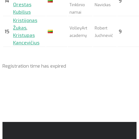
14
9
Orestas
Tinklinio
Navickas
Kubilius
namai
Kristijonas
Žukas
,
VolleyArt
Robert
15
9
Kristupas
academy
Juchnevič
Kancevičius
Registration time has expired