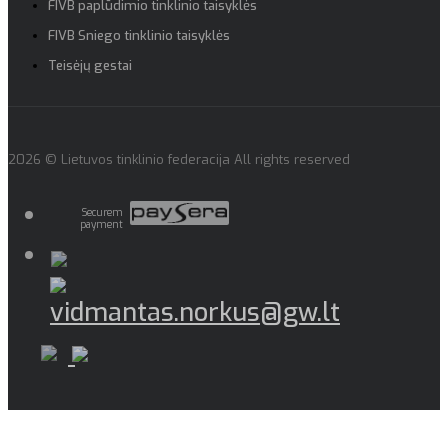
FIVB paplūdimio tinklinio taisyklės
FIVB Sniego tinklinio taisyklės
Teisėjų gestai
2026 © Lietuvos tinklinio federacija All rights reserved
Securem
payment