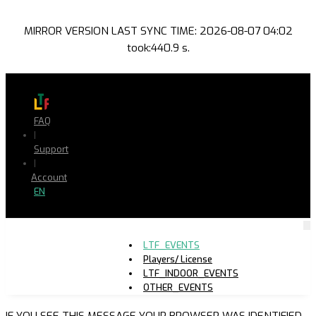
MIRROR VERSION LAST SYNC TIME: 2026-08-07 04:02
took:440.9 s.
FAQ
|
Support
|
Account
EN
LTF_EVENTS
Players/ License
LTF_INDOOR_EVENTS
OTHER_EVENTS
IF YOU SEE THIS MESSAGE YOUR BROWSER WAS IDENTIFIED