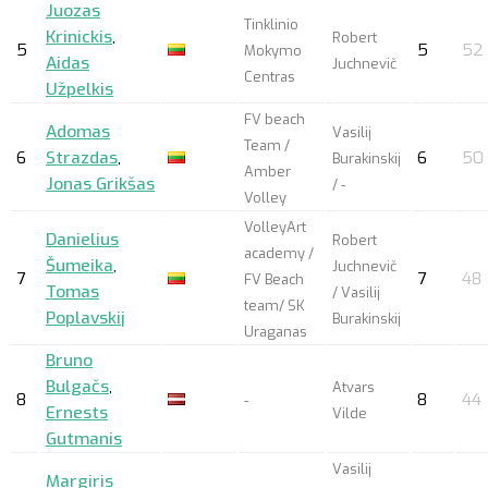
Juozas
Tinklinio
Krinickis
,
Robert
5
5
52
Mokymo
Aidas
Juchnevič
Centras
Užpelkis
FV beach
Adomas
Vasilij
Team /
6
Strazdas
,
6
50
Burakinskij
Amber
Jonas Grikšas
/ -
Volley
VolleyArt
Danielius
Robert
academy /
Šumeika
,
Juchnevič
7
7
48
FV Beach
Tomas
/ Vasilij
team/ SK
Poplavskij
Burakinskij
Uraganas
Bruno
Bulgačs
,
Atvars
8
8
44
-
Ernests
Vilde
Gutmanis
Vasilij
Margiris