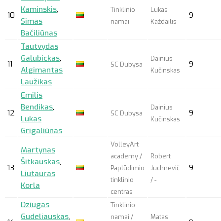
Kaminskis
,
Tinklinio
Lukas
10
9
Simas
namai
Každailis
Bačiliūnas
Tautvydas
Galubickas
,
Dainius
11
9
SC Dubysa
Algimantas
Kučinskas
Laužikas
Emilis
Bendikas
,
Dainius
12
9
SC Dubysa
Lukas
Kučinskas
Grigaliūnas
VolleyArt
Martynas
academy /
Robert
Šitkauskas
,
13
9
Paplūdimio
Juchnevič
Liutauras
tinklinio
/ -
Korla
centras
Dziugas
Tinklinio
Gudeliauskas
,
namai /
Matas