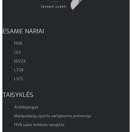
ESAME NARIAI
FIVB
CEV
EEVZA
LTOK
LSFS
TAISYKLĖS
Antidopingas
Manipuliacijų sporto varžybomis prevencija
FIVB salės tinklinio taisyklės