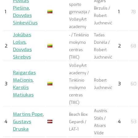
Povilas
Aigars
sporto
Piešina
,
Birzulis /
1
1
78
gimnazija /
Dovydas
Robert
VolleyArt
Sinkevičius
Juchnevič
academy
Jokūbas
- / Tinklinio
Tadas
Lošys
,
mokymo
Donėla /
2
2
68
Dovydas
centras
Robert
Skrebys
(TMC)
Juchnevič
VolleyArt
Raigardas
academy /
Mačionis
,
Tinklinio
Robert
3
3
60
Karolis
mokymo
Juchnevič
Matiukas
centras
(TMC)
Austris
Martins Pope
,
Beach Box
Stals /
4
Gustavs
4
53
Gepardi /
Atvars
Druska
LAT-1
Vilde