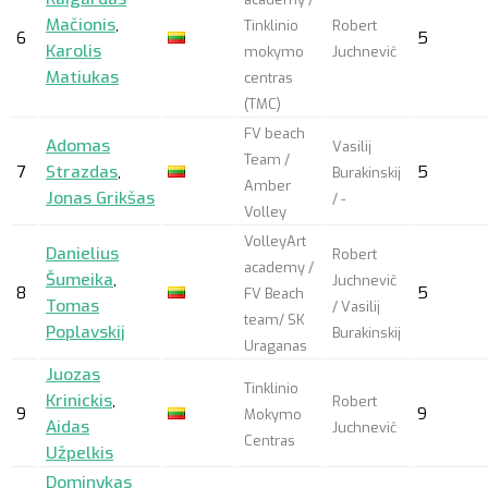
Mačionis
,
Tinklinio
Robert
6
5
Karolis
mokymo
Juchnevič
Matiukas
centras
(TMC)
FV beach
Adomas
Vasilij
Team /
7
Strazdas
,
5
Burakinskij
Amber
Jonas Grikšas
/ -
Volley
VolleyArt
Danielius
Robert
academy /
Šumeika
,
Juchnevič
8
5
FV Beach
Tomas
/ Vasilij
team/ SK
Poplavskij
Burakinskij
Uraganas
Juozas
Tinklinio
Krinickis
,
Robert
9
9
Mokymo
Aidas
Juchnevič
Centras
Užpelkis
Dominykas