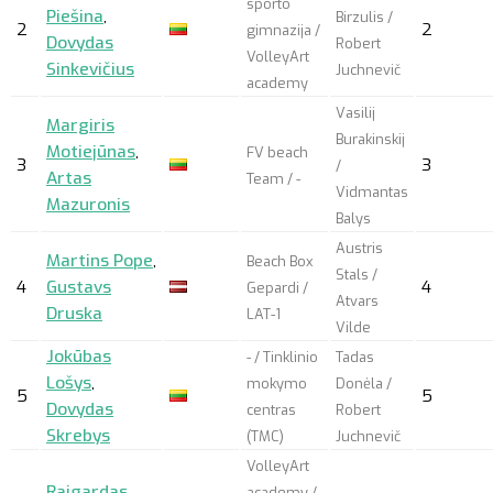
sporto
Piešina
,
Birzulis /
2
2
gimnazija /
Dovydas
Robert
VolleyArt
Sinkevičius
Juchnevič
academy
Vasilij
Margiris
Burakinskij
Motiejūnas
,
FV beach
3
3
/
Artas
Team / -
Vidmantas
Mazuronis
Balys
Austris
Martins Pope
,
Beach Box
Stals /
4
Gustavs
4
Gepardi /
Atvars
Druska
LAT-1
Vilde
Jokūbas
- / Tinklinio
Tadas
Lošys
,
mokymo
Donėla /
5
5
Dovydas
centras
Robert
Skrebys
(TMC)
Juchnevič
VolleyArt
Raigardas
academy /