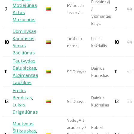
Burakinskij
Motiejūnas
,
FV beach
9
9
44
/
Artas
Team / -
Vidmantas
Mazuronis
Balys
Dominykas
Kaminskis
,
Tinklinio
Lukas
10
10
44
Simas
namai
Každailis
Bačiliūnas
Tautvydas
Galubickas
,
Dainius
11
11
40
SC Dubysa
Algimantas
Kučinskas
Laužikas
Emilis
Bendikas
,
Dainius
12
12
36
SC Dubysa
Lukas
Kučinskas
Grigaliūnas
VolleyArt
Martynas
academy /
Robert
Šitkauskas
,