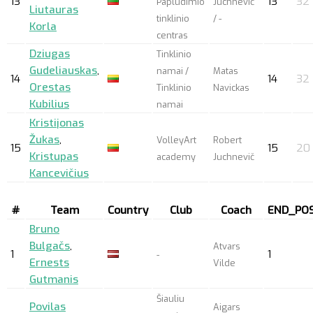
13
13
32
Paplūdimio
Juchnevič
Liutauras
tinklinio
/ -
Korla
centras
Dziugas
Tinklinio
Gudeliauskas
,
namai /
Matas
14
14
32
Orestas
Tinklinio
Navickas
Kubilius
namai
Kristijonas
Žukas
,
VolleyArt
Robert
15
15
20
Kristupas
academy
Juchnevič
Kancevičius
#
Team
Country
Club
Coach
END_POS
Bruno
Bulgačs
,
Atvars
1
1
-
Ernests
Vilde
Gutmanis
Šiauliu
Povilas
Aigars