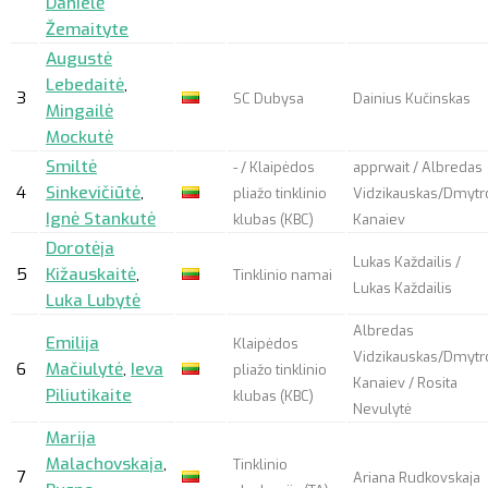
Danielė
Žemaityte
Augustė
Lebedaitė
,
3
SC Dubysa
Dainius Kučinskas
Mingailė
Mockutė
Smiltė
- / Klaipėdos
apprwait
/ Albredas
4
Sinkevičiūtė
,
pliažo tinklinio
Vidzikauskas/Dmytr
Ignė Stankutė
klubas (KBC)
Kanaiev
Dorotėja
Lukas Každailis /
5
Kižauskaitė
,
Tinklinio namai
Lukas Každailis
Luka Lubytė
Albredas
Emilija
Klaipėdos
Vidzikauskas/Dmytr
6
Mačiulytė
,
Ieva
pliažo tinklinio
Kanaiev / Rosita
Piliutikaite
klubas (KBC)
Nevulytė
Marija
Malachovskaja
,
Tinklinio
7
Ariana Rudkovskaja