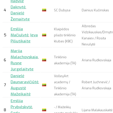
Radvilė
Daknytė
,
4
SC Dubysa
Dainius Kučinskas
Danielė
Žemaityte
Albredas
Emilija
Klaipėdos
Vidzikauskas/Dmytr
5
Mačiulytė
,
Ieva
pliažo tinklinio
Kanaiev / Rosita
Piliutikaite
klubas (KBC)
Nevulytė
Marija
Malachovskaja
,
Tinklinio
6
Ariana Rudkovskaja
Rusne
akademija (TA)
Jurgelaityte
Danielė
VolleyArt
Daunaravičiūtė
,
academy /
Robert Juchnevič /
7
Augustė
Tinklinio
Ariana Rudkovskaja
Mažeikaitė
akademija (TA)
Emilija
Prybylskytė
,
- / Mažeikių
8
Lijana Malakauskaitė
Goda