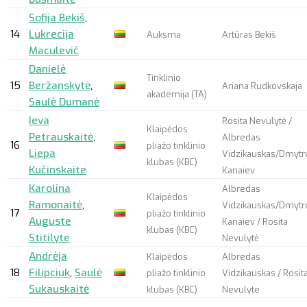
Sofija Bekiš
,
14
Lukrecija
Auksma
Artūras Bekiš
Maculevič
Danielė
Tinklinio
15
Beržanskytė
,
Ariana Rudkovskaja
akademija (TA)
Saulė Dumanė
Ieva
Rosita Nevulytė /
Klaipėdos
Petrauskaitė
,
Albredas
16
pliažo tinklinio
Liepa
Vidzikauskas/Dmytr
klubas (KBC)
Kučinskaite
Kanaiev
Karolina
Albredas
Klaipėdos
Ramonaitė
,
Vidzikauskas/Dmytr
17
pliažo tinklinio
Auguste
Kanaiev / Rosita
klubas (KBC)
Stitilyte
Nevulytė
Andrėja
Klaipėdos
Albredas
18
Filipciuk
,
Saulė
pliažo tinklinio
Vidzikauskas / Rosit
Sukauskaitė
klubas (KBC)
Nevulyte