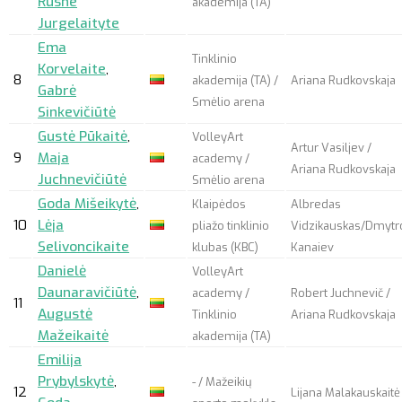
Rusne
akademija (TA)
Jurgelaityte
Ema
Tinklinio
Korvelaite
,
8
akademija (TA) /
Ariana Rudkovskaja
Gabrė
Smėlio arena
Sinkevičiūtė
Gustė Pūkaitė
,
VolleyArt
Artur Vasiljev /
9
Maja
academy /
Ariana Rudkovskaja
Juchnevičiūtė
Smėlio arena
Goda Mišeikytė
,
Klaipėdos
Albredas
10
Lėja
pliažo tinklinio
Vidzikauskas/Dmytr
Selivoncikaite
klubas (KBC)
Kanaiev
Danielė
VolleyArt
Daunaravičiūtė
,
academy /
Robert Juchnevič /
11
Augustė
Tinklinio
Ariana Rudkovskaja
Mažeikaitė
akademija (TA)
Emilija
Prybylskytė
,
- / Mažeikių
12
Lijana Malakauskaitė