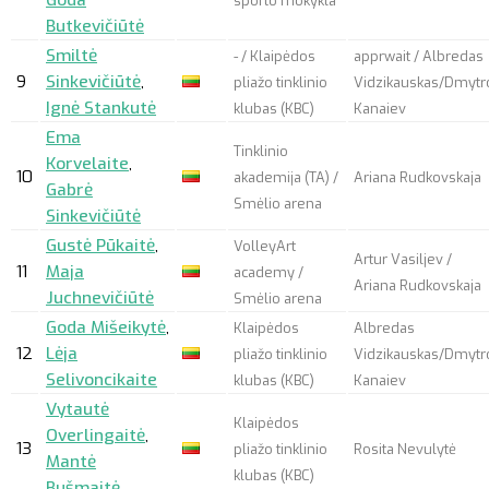
sporto mokykla
Butkevičiūtė
Smiltė
- / Klaipėdos
apprwait
/ Albredas
9
Sinkevičiūtė
,
pliažo tinklinio
Vidzikauskas/Dmytr
Ignė Stankutė
klubas (KBC)
Kanaiev
Ema
Tinklinio
Korvelaite
,
10
akademija (TA) /
Ariana Rudkovskaja
Gabrė
Smėlio arena
Sinkevičiūtė
Gustė Pūkaitė
,
VolleyArt
Artur Vasiljev /
11
Maja
academy /
Ariana Rudkovskaja
Juchnevičiūtė
Smėlio arena
Goda Mišeikytė
,
Klaipėdos
Albredas
12
Lėja
pliažo tinklinio
Vidzikauskas/Dmytr
Selivoncikaite
klubas (KBC)
Kanaiev
Vytautė
Klaipėdos
Overlingaitė
,
13
pliažo tinklinio
Rosita Nevulytė
Mantė
klubas (KBC)
Bušmaitė