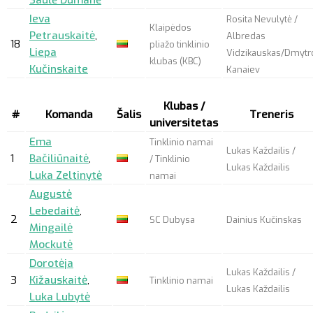
Ieva
Rosita Nevulytė /
Klaipėdos
Petrauskaitė
,
Albredas
18
pliažo tinklinio
Liepa
Vidzikauskas/Dmytr
klubas (KBC)
Kučinskaite
Kanaiev
Klubas /
#
Komanda
Šalis
Treneris
universitetas
Ema
Tinklinio namai
Lukas Každailis /
1
Bačiliūnaitė
,
/ Tinklinio
Lukas Každailis
Luka Zeltinytė
namai
Augustė
Lebedaitė
,
2
SC Dubysa
Dainius Kučinskas
Mingailė
Mockutė
Dorotėja
Lukas Každailis /
3
Kižauskaitė
,
Tinklinio namai
Lukas Každailis
Luka Lubytė