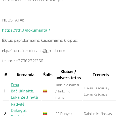
NUOSTATAI:
https://ltf.lt/dokumentai/
Iškilus papildomiems klausimams kreiptis:
el.paštu: dainkucinskas@gmail.com
tel. nr. : +37062321366
Klubas /
#
Komanda
Šalis
Treneris
universitetas
Ema
Tinklinio namai
Lukas Každailis /
1
Bačiliūnaitė
,
/ Tinklinio
Lukas Každailis
Luka Zeltinytė
namai
Radvilė
Daknytė
,
2
SC Dubysa
Dainius Kučinskas