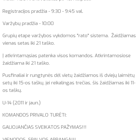
Registracijos pradžia - 9:30 - 9:45 val.
Varžybų pradžia - 10:00
Grupių etape varžybos vykdomos "rato" sistema. Žaidžiamas
vienas setas iki 21 taško.
Į atkrintamąsias patenka visos komandos. Atkrintamosiose
žaidžiama iki 21 taško.
Pusfinaliai ir rungtynės dėl vietų žaidžiamos iš dviejų laimėtų
setų iki 15-os taškų, jei reikalingas trečias, šis žaidžiamas iki 11-
os taškų.
U-14 (2011 ir jaun.)
KOMANDOS PRIVALO TURĖTI:
GALIOJANČIAS SVEIKATOS PAŽYMAS!!!
VIENODOS SPALVOS APRANGĄ!!!