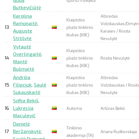
Goda
sporto mokykla
Butkevičiūtė
Karolina
Albredas
Klaipėdos
Ramonaitė
,
Vidzikauskas/Dmytr
13
pliažo tinklinio
Auguste
Kanaiev / Rosita
klubas (KBC)
Stitilyte
Nevulytė
Vytautė
Klaipėdos
Overlingaitė
,
14
pliažo tinklinio
Rosita Nevulytė
Mantė
klubas (KBC)
Bušmaitė
Andrėja
Klaipėdos
Albredas
15
Filipciuk
,
Saulė
pliažo tinklinio
Vidzikauskas / Rosit
Sukauskaitė
klubas (KBC)
Nevulyte
Sofija Bekiš
,
16
Lukrecija
Auksma
Artūras Bekiš
Maculevič
Danielė
Tinklinio
17
Beržanskytė
,
Ariana Rudkovskaja
akademija (TA)
Saulė Dumanė