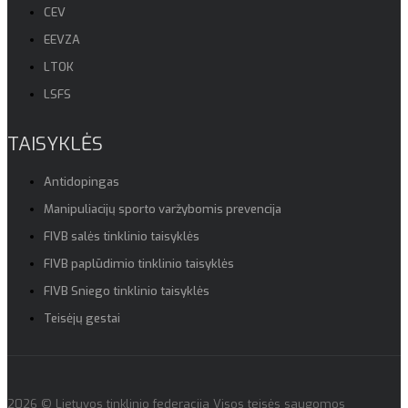
CEV
EEVZA
LTOK
LSFS
TAISYKLĖS
Antidopingas
Manipuliacijų sporto varžybomis prevencija
FIVB salės tinklinio taisyklės
FIVB paplūdimio tinklinio taisyklės
FIVB Sniego tinklinio taisyklės
Teisėjų gestai
2026 © Lietuvos tinklinio federacija Visos teisės saugomos