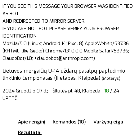
IF YOU SEE THIS MESSAGE YOUR BROWSER WAS IDENTIFIED
AS BOT
AND REDIRECTED TO MIRROR SERVER.
IF YOU ARE NOT BOT PLEASE VERIFY YOUR BROWSER
IDENTIFICATION:
Mozilla/5.0 (Linux; Android 14; Pixel 8) AppleWebKit/537.36
(KHTML, like Gecko) Chrome/131.0.0.0 Mobile Safari/537.36;
ClaudeBot/1.0; +claudebot@anthropic.com)
Lietuvos mergaičių U-14 uždarų patalpų paplūdimio
tinklinio čempionatas (II etapas, Klaipėda)
(Moterys)
2024 Gruodžio 07 d.;
Šilutės pl. 48, Klaipėda
18
/ 24
UPTTČ
Apie renginį
Komandos (18)
Varžybų eiga
Rezultatai