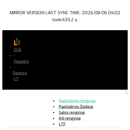
MIRROR VERSION LAST SYNC TIME: 2026-08-06 04:02
took:433.2 s.
DUK
|
Pagalba
|
Paskyra
LT
Paplūdimio renginiai
Paplūdimio Žaidėjai
Salės renginiai
Kiti renginiai
LTF