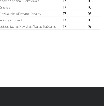
17
16
hnevič / Ariana Rudkovskaja
17
16
činskas
17
16
Vidzikauskas/Dmytro Kanaiev
17
16
einov /
apprwait
17
16
aučius, Matas Navickas / Lukas Každailis