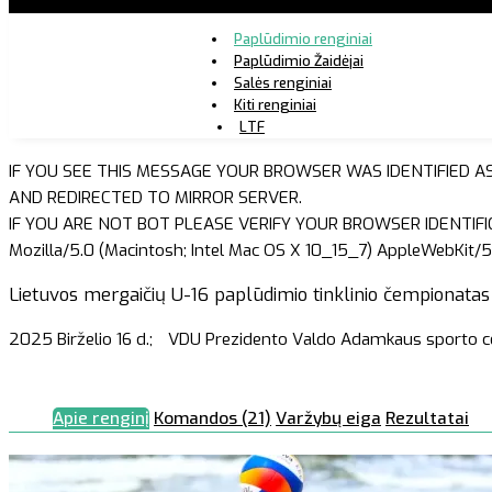
Paplūdimio renginiai
Paplūdimio Žaidėjai
Salės renginiai
Kiti renginiai
LTF
IF YOU SEE THIS MESSAGE YOUR BROWSER WAS IDENTIFIED A
AND REDIRECTED TO MIRROR SERVER.
IF YOU ARE NOT BOT PLEASE VERIFY YOUR BROWSER IDENTIFI
Mozilla/5.0 (Macintosh; Intel Mac OS X 10_15_7) AppleWebKit/5
Lietuvos mergaičių U-16 paplūdimio tinklinio čempionatas
2025 Birželio 16 d.;
VDU Prezidento Valdo Adamkaus sporto c
Apie renginį
Komandos (21)
Varžybų eiga
Rezultatai