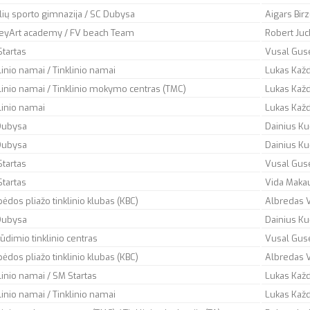
lių sporto gimnazija / SC Dubysa
Aigars Birz
leyArt academy / FV beach Team
Robert Juch
tartas
Vusal Gus
linio namai / Tinklinio namai
Lukas Každa
linio namai / Tinklinio mokymo centras (TMC)
Lukas Každa
linio namai
Lukas Každa
Dubysa
Dainius Ku
Dubysa
Dainius Ku
tartas
Vusal Gus
tartas
Vida Maka
pėdos pliažo tinklinio klubas (KBC)
Albredas 
Dubysa
Dainius Ku
ūdimio tinklinio centras
Vusal Gus
pėdos pliažo tinklinio klubas (KBC)
Albredas 
linio namai / SM Startas
Lukas Každ
linio namai / Tinklinio namai
Lukas Každ