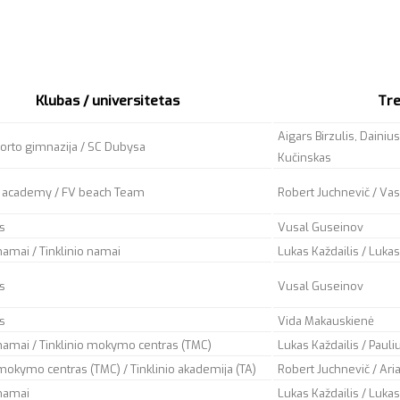
Klubas / universitetas
Tre
Aigars Birzulis, Dainiu
porto gimnazija / SC Dubysa
Kučinskas
t academy / FV beach Team
Robert Juchnevič / Vasil
s
Vusal Guseinov
 namai / Tinklinio namai
Lukas Každailis / Lukas
s
Vusal Guseinov
s
Vida Makauskienė
 namai / Tinklinio mokymo centras (TMC)
Lukas Každailis / Pauli
 mokymo centras (TMC) / Tinklinio akademija (TA)
Robert Juchnevič / Ar
 namai
Lukas Každailis / Lukas