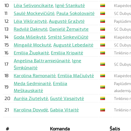
10
Lėja Selivoncikaite
,
Ignė Stankutė
Klaipėdos 
11
Saulė Mockevičiūtė
,
Paula Sokolovaitė
SC Dubys
12
Lėja Vikšraitytė
,
Augustė Gražytė
Paplūdimi
13
Radvilė Daknytė
,
Danielė Žemaityte
SC Dubys
14
Goda Mišeikytė
,
Smiltė Sinkevičiūtė
Klaipėdos 
15
Mingailė Mockutė
,
Augustė Lebedaitė
SC Dubys
16
Emilija Žiupkaitė
,
Emilija Kripaitė
Tinklinio
Angelina Baltramiejūnaitė
,
Igne
17
SC Dubysa
Šimkūnaitė
18
Karolina Ramonaitė
,
Emilija Mačiulytė
Klaipėdos 
Meda Gedminaitė
,
Emilija
Paplūdimio
19
Meškauskaitė
akademij
20
Aurėja Ziutelytė
,
Gustė Vasaitytė
Tinklinio
21
Karolina Dovydė
,
Gabija Vitaitė
Tinklinio 
#
Komanda
Šalis