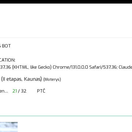
S BOT
CATION:
37.36 (KHTML, like Gecko) Chrome/131.0.0.0 Safari/537.36; Clau
 (II etapas, Kaunas)
(Moterys)
en
…
21
/ 32
PTČ