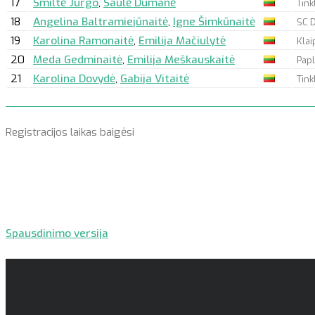
17
Smiltė Jurgo
,
Saulė Dumanė
Tink
18
Angelina Baltramiejūnaitė
,
Igne Šimkūnaitė
SC D
19
Karolina Ramonaitė
,
Emilija Mačiulytė
Klai
20
Meda Gedminaitė
,
Emilija Meškauskaitė
Papl
21
Karolina Dovydė
,
Gabija Vitaitė
Tink
Registracijos laikas baigėsi
Spausdinimo versija