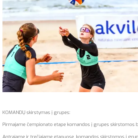
KOMANDŲ skirstymas į grupes:
Pirmajame čempionato etape komandos į grupes skirstomos burtų
Antrajame ir trečiajame etapuose, komandos skirstomos į grupes