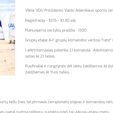
Vieta: VDU Prezidento Valdo Adamkaus sporto cen
Registracija - 10:15 - 10:30 val.
Planuojama varžybų pradžia - 11:00
Grupių etape A-F grupių komandos varžosi "rato" s
Į atkrintamąsias patenka 21 komanda. Atkrintamo
setas iki 21 taško.
Pusfinaliai ir rungtynės dėl vietų žaidžiamos iki dvi
žaidžiamas iki 11-os taškų.
 keliu (nes tai pirmasis čempionato etapas ir komandos neturi 
 pagal turimą reitingą, surinktą prieš tai vykusių etapų metu.