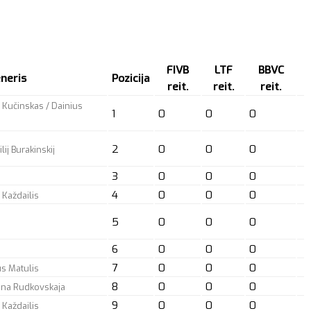
FIVB
LTF
BBVC
neris
Pozicija
reit.
reit.
reit.
s Kučinskas / Dainius
1
0
0
0
2
0
0
0
ij Burakinskij
3
0
0
0
4
0
0
0
 Každailis
5
0
0
0
6
0
0
0
7
0
0
0
us Matulis
8
0
0
0
iana Rudkovskaja
9
0
0
0
 Každailis