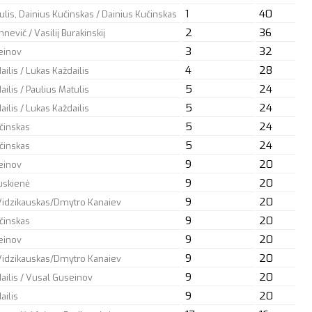
1
40
ulis, Dainius Kučinskas / Dainius Kučinskas
2
36
nevič / Vasilij Burakinskij
3
32
einov
4
28
ilis / Lukas Každailis
5
24
ilis / Paulius Matulis
5
24
ilis / Lukas Každailis
5
24
činskas
5
24
činskas
9
20
einov
9
20
uskienė
9
20
Vidzikauskas/Dmytro Kanaiev
9
20
činskas
9
20
einov
9
20
Vidzikauskas/Dmytro Kanaiev
9
20
ailis / Vusal Guseinov
9
20
ailis