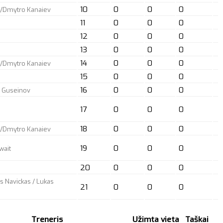
10
0
0
0
s/Dmytro Kanaiev
11
0
0
0
12
0
0
0
13
0
0
0
14
0
0
0
s/Dmytro Kanaiev
15
0
0
0
16
0
0
0
l Guseinov
17
0
0
0
18
0
0
0
s/Dmytro Kanaiev
19
0
0
0
wait
20
0
0
0
s Navickas / Lukas
21
0
0
0
Treneris
Užimta vieta
Taškai