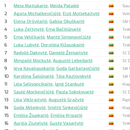
1
Meja Matiukaite
,
Meida Palaikė
Šiau
2
Agata Michalkevičiūtė
,
Elzė Motiekaitytė
Vol
3
Elena Oršvilaitė
,
Gabija Okuškaitė
SM S
4
Luka Zeltinytė
,
Ema Bačiliūnaitė
Tink
5
Ema Veličkaitė
,
Mantė Simonavičiūtė
Tink
6
Luka Lubytė
,
Dorotėja Kižauskaitė
Tink
7
Radvilė Daknytė
,
Danielė Žemaityte
SC 
8
Mingailė Mockutė
,
Augustė Lebedaitė
SC 
9
Ieva Kavaliauskaitė
,
Goda Garbatavičiūtė
SM S
10
Karolina Šaliūnaitė
,
Tėja Kazlovskytė
SM S
11
Lėja Selivoncikaite
,
Ignė Stankutė
Klai
12
Saulė Mockevičiūtė
,
Paula Sokolovaitė
SC 
13
Lėja Vikšraitytė
,
Augustė Gražytė
Papl
14
Goda Mišeikytė
,
Smiltė Sinkevičiūtė
Klai
15
Emilija Žiupkaitė
,
Emilija Kripaitė
Tink
16
Aurėja Ziutelytė
,
Gustė Vasaitytė
Tink