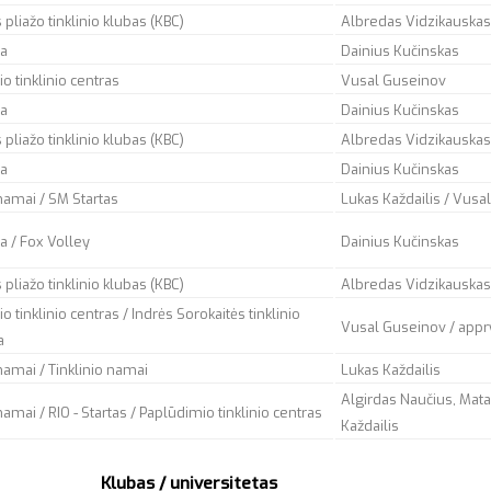
pliažo tinklinio klubas (KBC)
Albredas Vidzikauska
a
Dainius Kučinskas
o tinklinio centras
Vusal Guseinov
a
Dainius Kučinskas
pliažo tinklinio klubas (KBC)
Albredas Vidzikauska
a
Dainius Kučinskas
 namai / SM Startas
Lukas Každailis / Vusa
 / Fox Volley
Dainius Kučinskas
pliažo tinklinio klubas (KBC)
Albredas Vidzikauska
 tinklinio centras / Indrės Sorokaitės tinklinio
Vusal Guseinov /
appr
a
 namai / Tinklinio namai
Lukas Každailis
Algirdas Naučius, Mata
namai / RIO - Startas / Paplūdimio tinklinio centras
Každailis
Klubas / universitetas