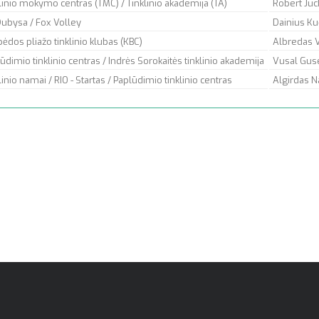
linio mokymo centras (TMC) / Tinklinio akademija (TA)
Robert Juc
ubysa / Fox Volley
Dainius Ku
pėdos pliažo tinklinio klubas (KBC)
Albredas 
ūdimio tinklinio centras / Indrės Sorokaitės tinklinio akademija
Vusal Gus
linio namai / RIO - Startas / Paplūdimio tinklinio centras
Algirdas N