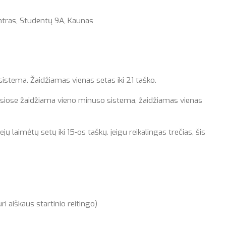
tras, Studentų 9A, Kaunas
istema. Žaidžiamas vienas setas iki 21 taško.
siose žaidžiama vieno minuso sistema, žaidžiamas vienas
ejų laimėtų setų iki 15-os taškų. jeigu reikalingas trečias, šis
aiškaus startinio reitingo)