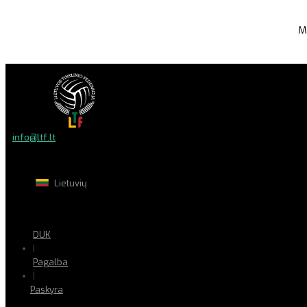
M
info@ltf.lt
Lietuvių
DUK
|
Pagalba
|
Paskyra