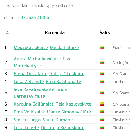
el.paštu: dainkucinskas@gmail.com
tel. nr. :
+37062321366
#
Komanda
Šalis
1
Meja Matiukaite
,
Meida Palaikė
Šiaulių s
Agata Michalkevičiūtė
,
Elzė
2
VolleyAr
Motiekaitytė
3
Elena Oršvilaitė
,
Gabija Okuškaitė
SM Starta
4
Luka Zeltinytė
,
Ema Bačiliūnaitė
Tinklinio
Ieva Kavaliauskaitė
,
Goda
5
SM Starta
Garbatavičiūtė
6
Karolina Šaliūnaitė
,
Tėja Kazlovskytė
SM Starta
7
Ema Veličkaitė
,
Mantė Simonavičiūtė
Tinklinio
8
Smiltė Jurgo
,
Saulė Dumanė
Tinklinio
9
Luka Lubytė
,
Dorotėja Kižauskaitė
Tinklinio