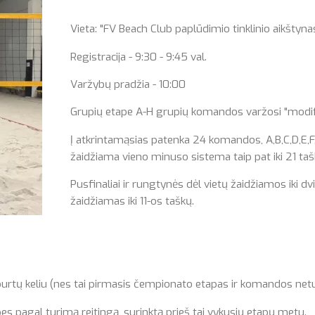
Vieta: "FV Beach Club paplūdimio tinklinio aikštynas"
Registracija - 9:30 - 9:45 val.
Varžybų pradžia - 10:00
Grupių etape A-H grupių komandos varžosi "modifik
Į atkrintamąsias patenka 24 komandos, A,B,C,D,E
žaidžiama vieno minuso sistema taip pat iki 21 taš
Pusfinaliai ir rungtynės dėl vietų žaidžiamos iki dvi
žaidžiamas iki 11-os taškų.
 keliu (nes tai pirmasis čempionato etapas ir komandos neturi 
 pagal turimą reitingą, surinktą prieš tai vykusių etapų metu.