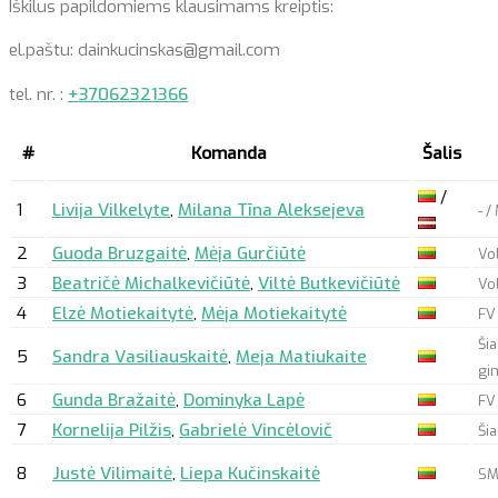
Iškilus papildomiems klausimams kreiptis:
el.paštu: dainkucinskas@gmail.com
tel. nr. :
+37062321366
#
Komanda
Šalis
/
1
Livija Vilkelyte
,
Milana Tīna Aleksejeva
- 
2
Guoda Bruzgaitė
,
Mėja Gurčiūtė
Vo
3
Beatričė Michalkevičiūtė
,
Viltė Butkevičiūtė
Vo
4
Elzė Motiekaitytė
,
Mėja Motiekaitytė
FV
Šia
5
Sandra Vasiliauskaitė
,
Meja Matiukaite
gi
6
Gunda Bražaitė
,
Dominyka Lapė
FV
7
Kornelija Pilžis
,
Gabrielė Vincėlovič
Ši
8
Justė Vilimaitė
,
Liepa Kučinskaitė
SM 