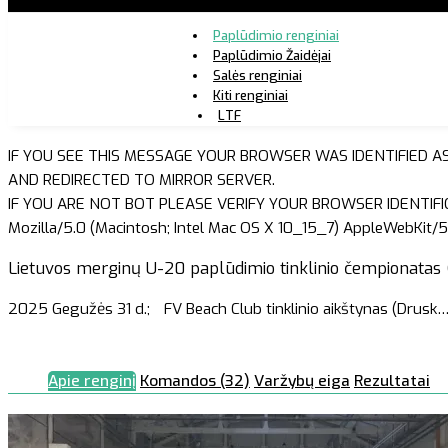
Paplūdimio renginiai
Paplūdimio Žaidėjai
Salės renginiai
Kiti renginiai
LTF
IF YOU SEE THIS MESSAGE YOUR BROWSER WAS IDENTIFIED A
AND REDIRECTED TO MIRROR SERVER.
IF YOU ARE NOT BOT PLEASE VERIFY YOUR BROWSER IDENTIFI
Mozilla/5.0 (Macintosh; Intel Mac OS X 10_15_7) AppleWebKit/5
Lietuvos merginų U-20 paplūdimio tinklinio čempionatas (I
2025 Gegužės 31 d.;
FV Beach Club tinklinio aikštynas (Drusk
Apie renginį
Komandos (32)
Varžybų eiga
Rezultatai