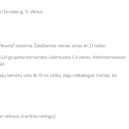
 Druskio g. 11, Vilnius
uota" sistema. Žaidžiamas vienas setas iki 21 taško.
,F,G,H grupėse komandos užėmusios 1-3 vietas. Atkrintamosiose
ko.
ejų laimėtų setų iki 15-os taškų. jeigu reikalingas trečias, šis
aiškaus startinio reitingo)