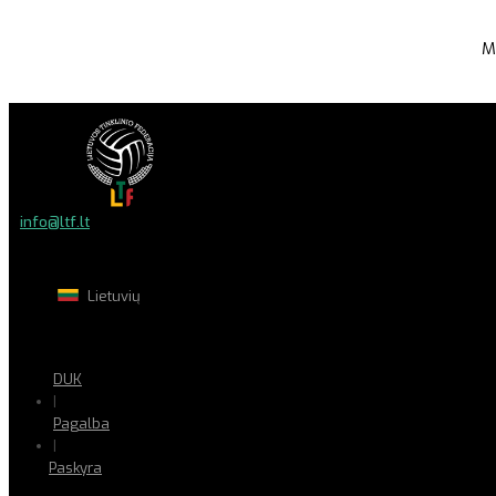
M
info@ltf.lt
Lietuvių
DUK
|
Pagalba
|
Paskyra