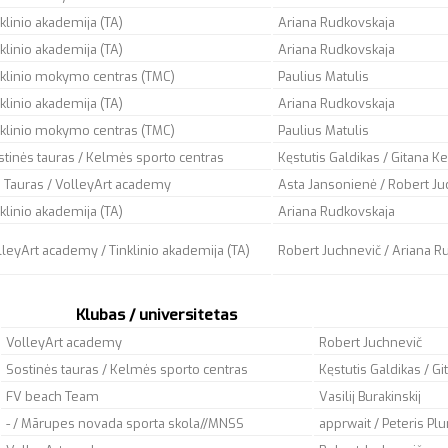
klinio akademija (TA)
Ariana Rudkovskaja
klinio akademija (TA)
Ariana Rudkovskaja
nklinio mokymo centras (TMC)
Paulius Matulis
klinio akademija (TA)
Ariana Rudkovskaja
nklinio mokymo centras (TMC)
Paulius Matulis
stinės tauras / Kelmės sporto centras
Kęstutis Galdikas / Gitana K
 Tauras / VolleyArt academy
Asta Jansonienė / Robert Ju
klinio akademija (TA)
Ariana Rudkovskaja
lleyArt academy / Tinklinio akademija (TA)
Robert Juchnevič / Ariana R
Klubas / universitetas
VolleyArt academy
Robert Juchnevič
Sostinės tauras / Kelmės sporto centras
Kęstutis Galdikas / G
FV beach Team
Vasilij Burakinskij
- / Mārupes novada sporta skola//MNSS
apprwait
/ Peteris Pl