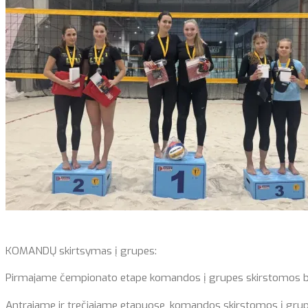
KOMANDŲ skirtsymas į grupes:
Pirmajame čempionato etape komandos į grupes skirstomos burtų
Antrajame ir trečiajame etapuose, komandos skirstomos į grupes