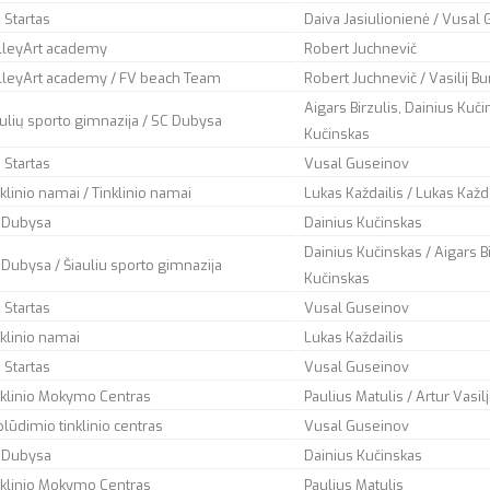
 Startas
Daiva Jasiulionienė / Vusal
lleyArt academy
Robert Juchnevič
lleyArt academy / FV beach Team
Robert Juchnevič / Vasilij Bu
Aigars Birzulis, Dainius Kuči
aulių sporto gimnazija / SC Dubysa
Kučinskas
 Startas
Vusal Guseinov
klinio namai / Tinklinio namai
Lukas Každailis / Lukas Každa
 Dubysa
Dainius Kučinskas
Dainius Kučinskas / Aigars Bi
 Dubysa / Šiauliu sporto gimnazija
Kučinskas
 Startas
Vusal Guseinov
nklinio namai
Lukas Každailis
 Startas
Vusal Guseinov
nklinio Mokymo Centras
Paulius Matulis / Artur Vasil
lūdimio tinklinio centras
Vusal Guseinov
 Dubysa
Dainius Kučinskas
nklinio Mokymo Centras
Paulius Matulis