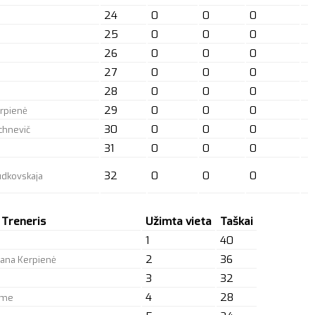
24
0
0
0
25
0
0
0
26
0
0
0
27
0
0
0
28
0
0
0
29
0
0
0
erpienė
30
0
0
0
chnevič
31
0
0
0
32
0
0
0
udkovskaja
Treneris
Užimta vieta
Taškai
1
40
2
36
itana Kerpienė
3
32
4
28
ume