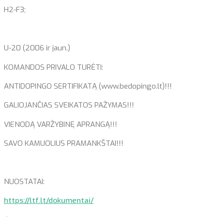
H2-F3;
U-20 (2006 ir jaun.)
KOMANDOS PRIVALO TURĖTI:
ANTIDOPINGO SERTIFIKATĄ (www.bedopingo.lt)!!!
GALIOJANČIAS SVEIKATOS PAŽYMAS!!!
VIENODĄ VARŽYBINĘ APRANGĄ!!!
SAVO KAMUOLIUS PRAMANKŠTAI!!!
NUOSTATAI:
https://ltf.lt/dokumentai/