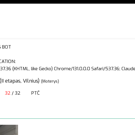
S BOT
CATION:
37.36 (KHTML, like Gecko) Chrome/131.0.0.0 Safari/537.36; Clau
I etapas, Vilnius)
(Moterys)
…
32
/ 32
PTČ