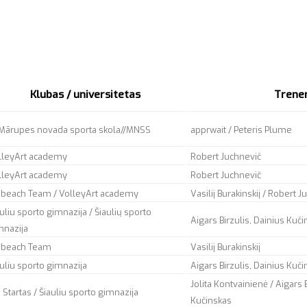
Klubas / universitetas
Trener
/ Mārupes novada sporta skola//MNSS
apprwait
/ Peteris Plume
lleyArt academy
Robert Juchnevič
lleyArt academy
Robert Juchnevič
 beach Team / VolleyArt academy
Vasilij Burakinskij / Robert 
uliu sporto gimnazija / Šiaulių sporto
Aigars Birzulis, Dainius Kuč
mnazija
 beach Team
Vasilij Burakinskij
auliu sporto gimnazija
Aigars Birzulis, Dainius Kuč
Jolita Kontvainienė / Aigars 
Startas / Šiauliu sporto gimnazija
Kučinskas