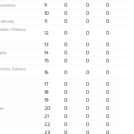
9
0
0
0
 Guseinov
10
0
0
0
11
0
0
0
rakinskij
nskas / Dainius
12
0
0
0
13
0
0
0
14
0
0
0
ilis
15
0
0
0
rzulis, Dainius
16
0
0
0
17
0
0
0
18
0
0
0
19
0
0
0
20
0
0
0
jev
21
0
0
0
22
0
0
0
23
0
0
0