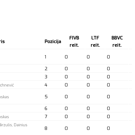
FIVB
LTF
BBVC
is
Pozicija
reit.
reit.
reit.
1
0
0
0
2
0
0
0
3
0
0
0
4
0
0
0
Juchnevič
5
0
0
0
inskas
6
0
0
0
7
0
0
0
inskas
Birzulis, Dainius
8
0
0
0