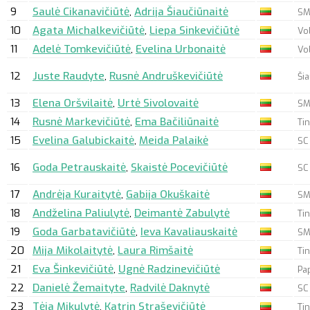
9
Saulė Cikanavičiūtė
,
Adrija Šiaučiūnaitė
SM
10
Agata Michalkevičiūtė
,
Liepa Sinkevičiūtė
Vo
11
Adelė Tomkevičiūtė
,
Evelina Urbonaitė
Vo
12
Juste Raudyte
,
Rusnė Andruškevičiūtė
Ši
13
Elena Oršvilaitė
,
Urtė Sivolovaitė
SM
14
Rusnė Markevičiūtė
,
Ema Bačiliūnaitė
Tin
15
Evelina Galubickaitė
,
Meida Palaikė
SC
16
Goda Petrauskaitė
,
Skaistė Pocevičiūtė
SC
17
Andrėja Kuraitytė
,
Gabija Okuškaitė
SM
18
Andželina Paliulytė
,
Deimantė Zabulytė
Ti
19
Goda Garbatavičiūtė
,
Ieva Kavaliauskaitė
SM
20
Mija Mikolaitytė
,
Laura Rimšaitė
Ti
21
Eva Šinkevičiūtė
,
Ugnė Radzinevičiūtė
Pap
22
Danielė Žemaityte
,
Radvilė Daknytė
SC
23
Tėja Mikulytė
,
Katrin Straševičiūtė
Ti