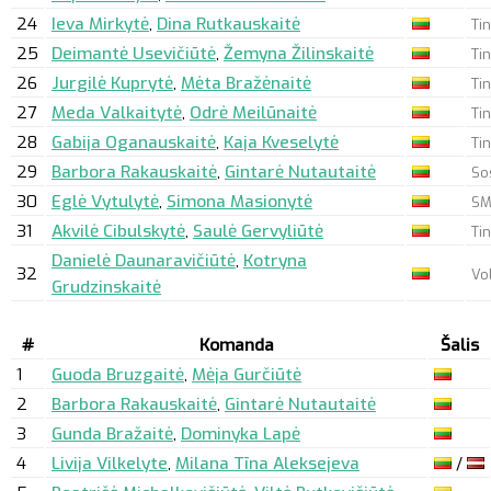
24
Ieva Mirkytė
,
Dina Rutkauskaitė
Tin
25
Deimantė Usevičiūtė
,
Žemyna Žilinskaitė
Tin
26
Jurgilė Kuprytė
,
Mėta Bražėnaitė
Ti
27
Meda Valkaitytė
,
Odrė Meilūnaitė
Tin
28
Gabija Oganauskaitė
,
Kaja Kveselytė
Ti
29
Barbora Rakauskaitė
,
Gintarė Nutautaitė
So
30
Eglė Vytulytė
,
Simona Masionytė
SM
31
Akvilė Cibulskytė
,
Saulė Gervyliūtė
Tin
Danielė Daunaravičiūtė
,
Kotryna
32
Vo
Grudzinskaitė
#
Komanda
Šalis
1
Guoda Bruzgaitė
,
Mėja Gurčiūtė
2
Barbora Rakauskaitė
,
Gintarė Nutautaitė
3
Gunda Bražaitė
,
Dominyka Lapė
4
Livija Vilkelyte
,
Milana Tīna Aleksejeva
/