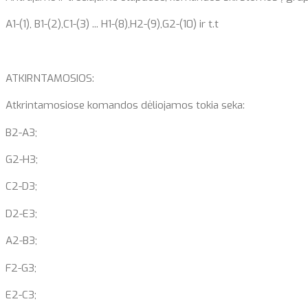
A1-(1), B1-(2),C1-(3) ... H1-(8),H2-(9),G2-(10) ir t.t
ATKIRNTAMOSIOS:
Atkrintamosiose komandos dėliojamos tokia seka:
B2-A3;
G2-H3;
C2-D3;
D2-E3;
A2-B3;
F2-G3;
E2-C3;