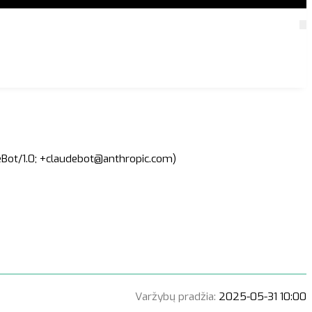
deBot/1.0; +claudebot@anthropic.com)
Varžybų pradžia:
2025-05-31 10:00